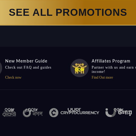
SEE ALL PROMOTIONS
New Member Guide
Affiliates Program
Check out FAQ and guides
Partner with us and earn
income!
Check now
Find Out more