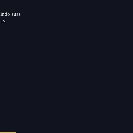
tindo suas
das.