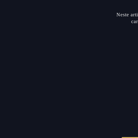
Neste art
car