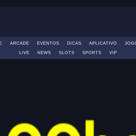
E
ARCADE
EVENTOS
DICAS
APLICATIVO
JOG
LIVE
NEWS
SLOTS
SPORTS
VIP