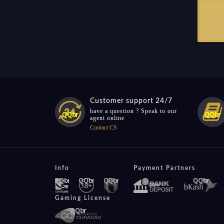
Customer support 24/7
have a question ? Speak to our
agent online
Contact CS
Info
Payment Partners
Gaming License