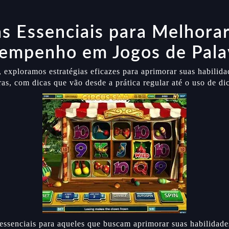
s Essenciais para Melhora
empenho em Jogos de Pala
, exploramos estratégias eficazes para aprimorar suas habilid
ras, com dicas que vão desde a prática regular até o uso de dic
essenciais para aqueles que buscam aprimorar suas habilidad