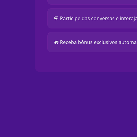
💬 Participe das conversas e interaj
🎁 Receba bônus exclusivos autom