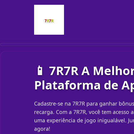
📱 7R7R A Melho
Plataforma de A
Cadastre-se na 7R7R para ganhar bônus
recarga. Com a 7R7R, você tem acesso a
uma experiência de jogo inigualável. J
agora!