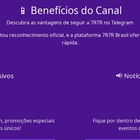
📱 Benefícios do Canal
Descubra as vantagens de seguir a 7R7R no Telegram
ou reconhecimento oficial, e a plataforma 7R7R Brasil ofer
rápida.
sivos
📢 Notí
m, promoções especiais
Fique por dentro d
s únicos!
eventos 