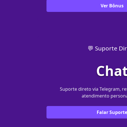
Ver Bônus
💬 Suporte Di
Cha
Suporte direto via Telegram, r
atendimento persona
Falar Suport