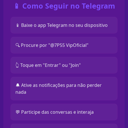
📱 Como Seguir no Telegram
📱 Baixe o app Telegram no seu dispositivo
🔍 Procure por "@7P55 VipOficial"
👆 Toque em "Entrar" ou "Join"
🔔 Ative as notificações para não perder
nada
💬 Participe das conversas e interaja