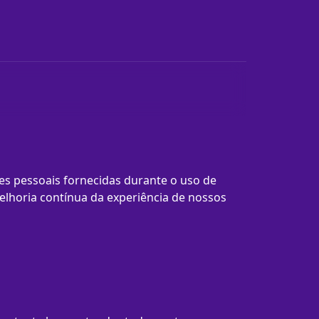
es pessoais fornecidas durante o uso de
elhoria contínua da experiência de nossos