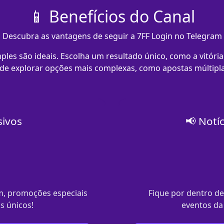
📱 Benefícios do Canal
Descubra as vantagens de seguir a 7FF Login no Telegram
es são ideais. Escolha um resultado único, como a vitória d
de explorar opções mais complexas, como apostas múltipl
sivos
📢 Notí
m, promoções especiais
Fique por dentro d
s únicos!
eventos da