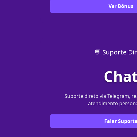
Ver Bônus
💬 Suporte Di
Cha
Suporte direto via Telegram, r
atendimento persona
Falar Suport