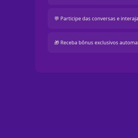
💬 Participe das conversas e interaj
🎁 Receba bônus exclusivos autom