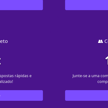
reto
👥 
t
espostas rápidas e
Junte-se a uma com
lizado!
compa
e