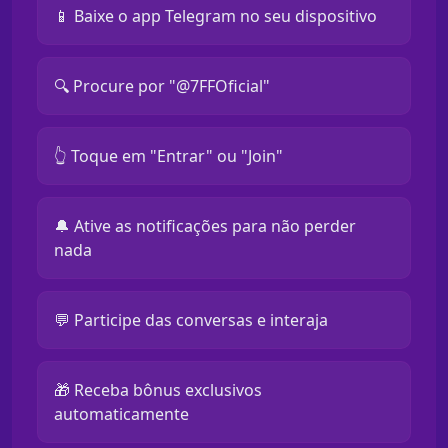
📱 Baixe o app Telegram no seu dispositivo
🔍 Procure por "@7FFOficial"
👆 Toque em "Entrar" ou "Join"
🔔 Ative as notificações para não perder
nada
💬 Participe das conversas e interaja
🎁 Receba bônus exclusivos
automaticamente