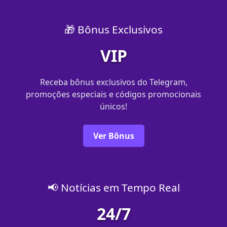
🎁 Bônus Exclusivos
VIP
Receba bônus exclusivos do Telegram,
promoções especiais e códigos promocionais
únicos!
Ver Bônus
📢 Notícias em Tempo Real
24/7