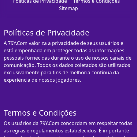
Políticas de Privacidade
Termos e Condições
Sitemap
Políticas de Privacidade
A 79Y.Com valoriza a privacidade de seus usuários e
está empenhada em proteger todas as informações
pessoais fornecidas durante o uso de nossos canais de
comunicação. Todos os dados coletados são utilizados
exclusivamente para fins de melhoria contínua da
experiência de nossos jogadores.
Termos e Condições
Os usuários da 79Y.Com concordam em respeitar todas
as regras e regulamentos estabelecidos. É importante