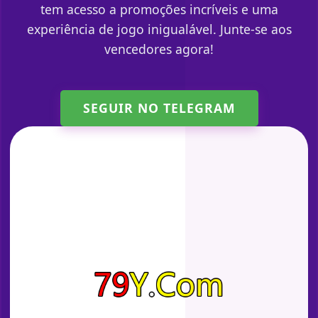
tem acesso a promoções incríveis e uma
experiência de jogo inigualável. Junte-se aos
vencedores agora!
SEGUIR NO TELEGRAM