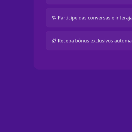
💬 Participe das conversas e interaj
🎁 Receba bônus exclusivos autom