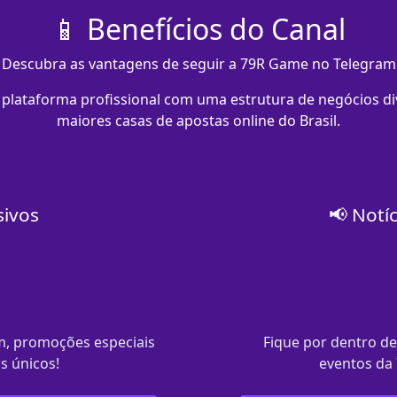
📱 Benefícios do Canal
Descubra as vantagens de seguir a 79R Game no Telegram
lataforma profissional com uma estrutura de negócios div
maiores casas de apostas online do Brasil.
sivos
📢 Notí
m, promoções especiais
Fique por dentro d
s únicos!
eventos da