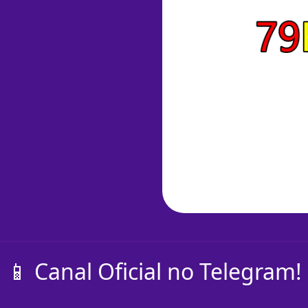
📱 Canal Oficial no Telegram!