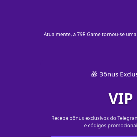
Atualmente, a 79R Game tornou-se uma p
🎁 Bônus Exclu
VIP
Receba bônus exclusivos do Telegra
e códigos promocionai