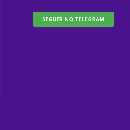
SEGUIR NO TELEGRAM