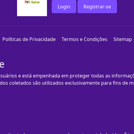
Login
Registrar-se
Políticas de Privacidade
Termos e Condições
Sitemap
de
 usuários e está empenhada em proteger todas as informaçõ
os coletados são utilizados exclusivamente para fins de m