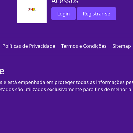
Acessos
Login
Registrar-se
Políticas de Privacidade
Termos e Condições
Sitemap
de
ios e está empenhada em proteger todas as informações pe
tados são utilizados exclusivamente para fins de melhoria