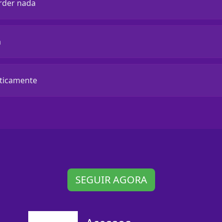
erder nada
a
aticamente
SEGUIR AGORA