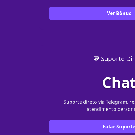
Ver Bônus
💬 Suporte Di
Cha
Suporte direto via Telegram, r
atendimento persona
Falar Suport