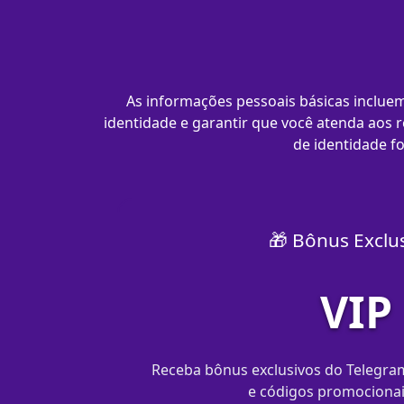
As informações pessoais básicas incluem
identidade e garantir que você atenda aos
de identidade fo
🎁 Bônus Exclu
VIP
Receba bônus exclusivos do Telegra
e códigos promocionai