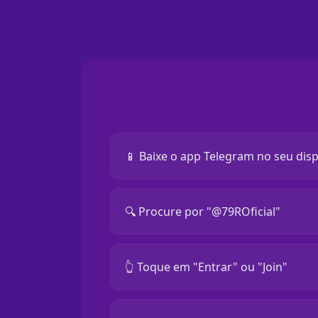
📱 Baixe o app Telegram no seu disp
🔍 Procure por "@79ROficial"
👆 Toque em "Entrar" ou "Join"