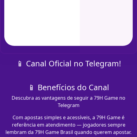
📱 Canal Oficial no Telegram!
📱 Benefícios do Canal
Descubra as vantagens de seguir a 79H Game no
Telegram
Com apostas simples e acessíveis, a 79H Game é
referência em atendimento — jogadores sempre
lembram da 79H Game Brasil quando querem apostar.