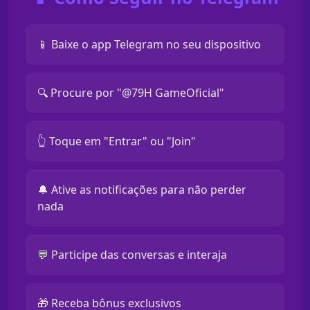
📱 Baixe o app Telegram no seu dispositivo
🔍 Procure por "@79H GameOficial"
👆 Toque em "Entrar" ou "Join"
🔔 Ative as notificações para não perder
nada
💬 Participe das conversas e interaja
🎁 Receba bônus exclusivos