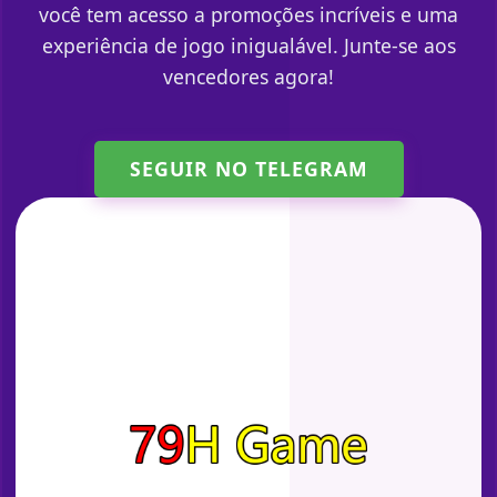
você tem acesso a promoções incríveis e uma
experiência de jogo inigualável. Junte-se aos
vencedores agora!
SEGUIR NO TELEGRAM