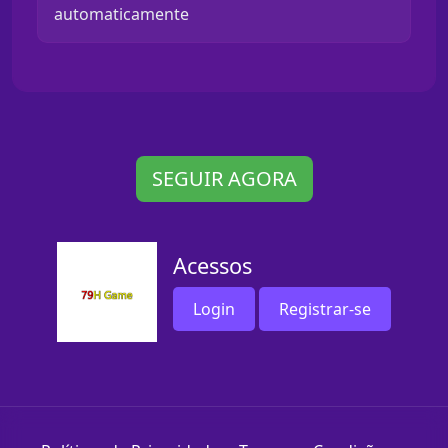
automaticamente
SEGUIR AGORA
Acessos
Login
Registrar-se