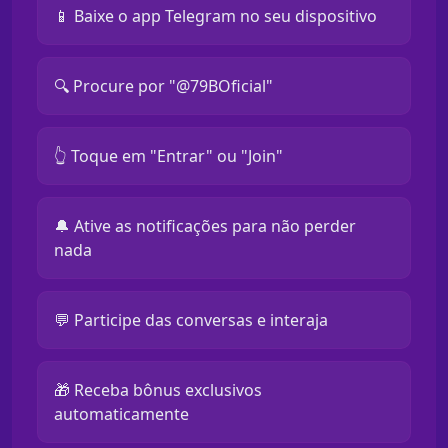
📱 Baixe o app Telegram no seu dispositivo
🔍 Procure por "@79BOficial"
👆 Toque em "Entrar" ou "Join"
🔔 Ative as notificações para não perder
nada
💬 Participe das conversas e interaja
🎁 Receba bônus exclusivos
automaticamente