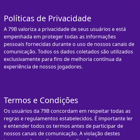
Políticas de Privacidade
A 79B valoriza a privacidade de seus usuários e está
empenhada em proteger todas as informações
pessoais fornecidas durante o uso de nossos canais de
comunicação. Todos os dados coletados são utilizados
exclusivamente para fins de melhoria contínua da
experiência de nossos jogadores.
Termos e Condições
Os usuários da 79B concordam em respeitar todas as
regras e regulamentos estabelecidos. É importante ler
e entender todos os termos antes de participar de
nossos canais de comunicação. A violação destes