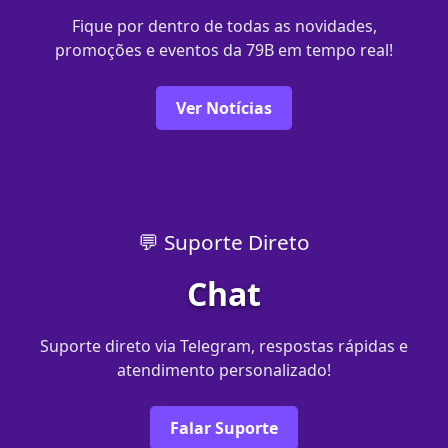
Fique por dentro de todas as novidades,
promoções e eventos da 79B em tempo real!
Ver Notícias
💬 Suporte Direto
Chat
Suporte direto via Telegram, respostas rápidas e
atendimento personalizado!
Falar Suporte