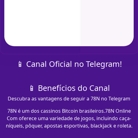
📱 Canal Oficial no Telegram!
📱 Benefícios do Canal
Descubra as vantagens de seguir a 78N no Telegram
78N é um dos cassinos Bitcoin brasileiros.78N Online
Com oferece uma variedade de jogos, incluindo caça-
níqueis, pôquer, apostas esportivas, blackjack e roleta.