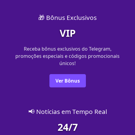
🎁 Bônus Exclusivos
VIP
Receba bônus exclusivos do Telegram,
promoções especiais e códigos promocionais
únicos!
Ver Bônus
📢 Notícias em Tempo Real
24/7