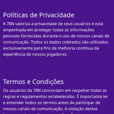
Políticas de Privacidade
A 78N valoriza a privacidade de seus usuários e está
empenhada em proteger todas as informações
pessoais fornecidas durante o uso de nossos canais de
comunicação. Todos os dados coletados são utilizados
exclusivamente para fins de melhoria contínua da
experiência de nossos jogadores.
Termos e Condições
Os usuários da 78N concordam em respeitar todas as
regras e regulamentos estabelecidos. É importante ler
e entender todos os termos antes de participar de
nossos canais de comunicação. A violação destes