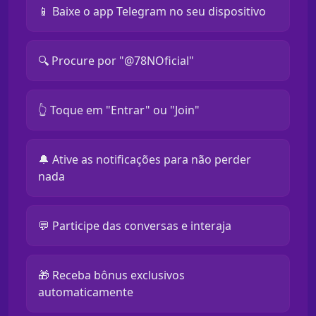
📱 Baixe o app Telegram no seu dispositivo
🔍 Procure por "@78NOficial"
👆 Toque em "Entrar" ou "Join"
🔔 Ative as notificações para não perder
nada
💬 Participe das conversas e interaja
🎁 Receba bônus exclusivos
automaticamente