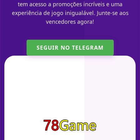
tem acesso a promoções incríveis e uma
experiência de jogo inigualável. Junte-se aos
vencedores agora!
SEGUIR NO TELEGRAM