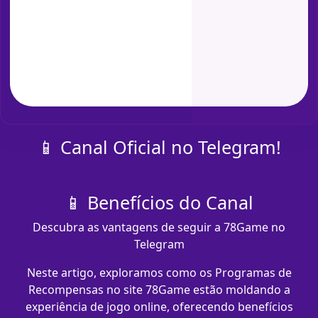
📱 Canal Oficial no Telegram!
📱 Benefícios do Canal
Descubra as vantagens de seguir a 78Game no
Telegram
Neste artigo, exploramos como os Programas de
Recompensas no site 78Game estão moldando a
experiência de jogo online, oferecendo benefícios