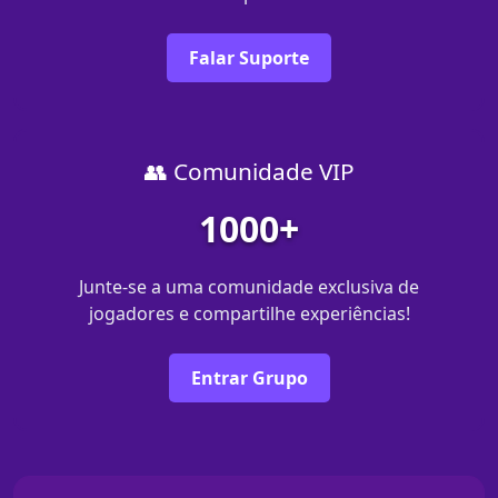
Falar Suporte
👥 Comunidade VIP
1000+
Junte-se a uma comunidade exclusiva de
jogadores e compartilhe experiências!
Entrar Grupo