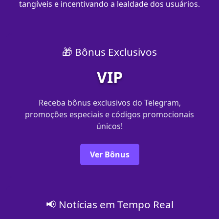
tangíveis e incentivando a lealdade dos usuários.
🎁 Bônus Exclusivos
VIP
Receba bônus exclusivos do Telegram,
promoções especiais e códigos promocionais
únicos!
Ver Bônus
📢 Notícias em Tempo Real