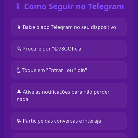
📱 Como Seguir no Telegram
📱 Baixe o app Telegram no seu dispositivo
🔍 Procure por "@78GOficial"
👆 Toque em "Entrar" ou "Join"
🔔 Ative as notificações para não perder
nada
💬 Participe das conversas e interaja