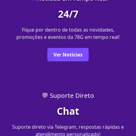
24/7
Fique por dentro de todas as novidades,
promoções e eventos da 78G em tempo real!
Ver Notícias
💬 Suporte Direto
Chat
Suporte direto via Telegram, respostas rápidas e
atendimento personalizado!