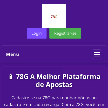
Login
Registrar-se
Menu
📱 78G A Melhor Plataforma
de Apostas
Cadastre-se na 78G para ganhar bônus no
cadastro e em cada recarga. Com a 78G, você tem