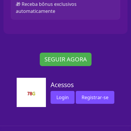
🎁 Receba bônus exclusivos
automaticamente
SEGUIR AGORA
Acessos
Login
Registrar-se