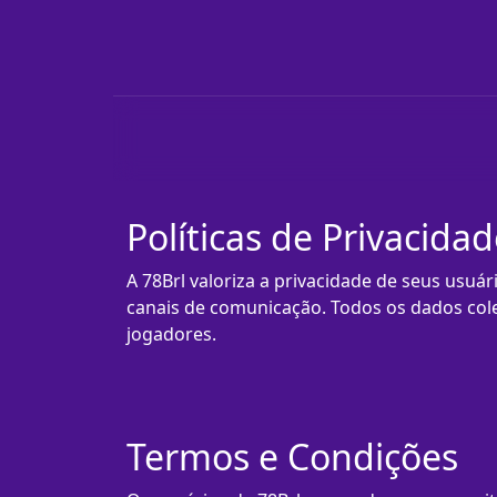
Políticas de Privacida
A 78Brl valoriza a privacidade de seus usu
canais de comunicação. Todos os dados cole
jogadores.
Termos e Condições