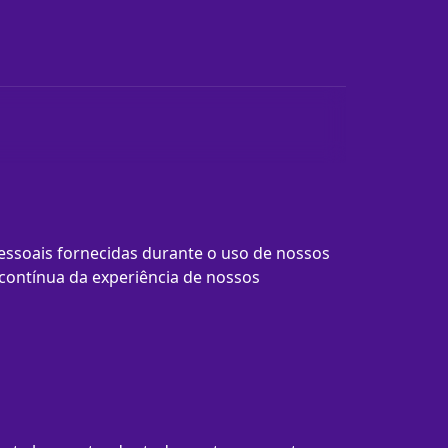
essoais fornecidas durante o uso de nossos
 contínua da experiência de nossos