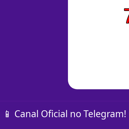
📱 Canal Oficial no Telegram!