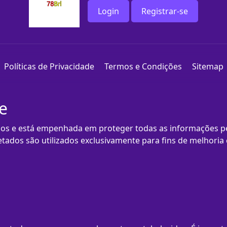
Login
Registrar-se
Políticas de Privacidade
Termos e Condições
Sitemap
de
ários e está empenhada em proteger todas as informações p
tados são utilizados exclusivamente para fins de melhoria