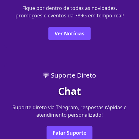
Fique por dentro de todas as novidades,
promoções e eventos da 789G em tempo real!
Ver Notícias
💬 Suporte Direto
Chat
Suporte direto via Telegram, respostas rápidas e
atendimento personalizado!
Falar Suporte