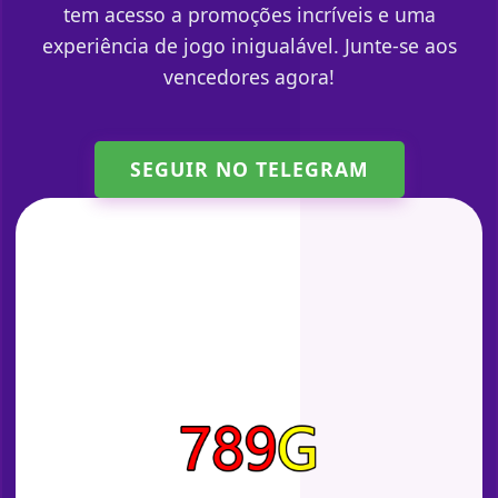
tem acesso a promoções incríveis e uma
experiência de jogo inigualável. Junte-se aos
vencedores agora!
SEGUIR NO TELEGRAM