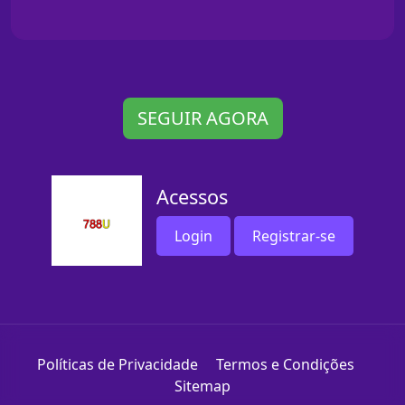
SEGUIR AGORA
Acessos
Login
Registrar-se
Políticas de Privacidade
Termos e Condições
Sitemap