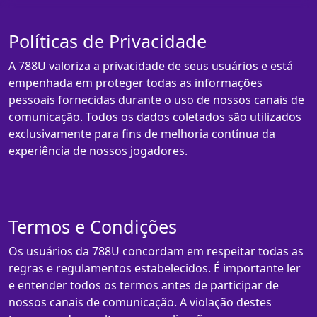
Políticas de Privacidade
A 788U valoriza a privacidade de seus usuários e está
empenhada em proteger todas as informações
pessoais fornecidas durante o uso de nossos canais de
comunicação. Todos os dados coletados são utilizados
exclusivamente para fins de melhoria contínua da
experiência de nossos jogadores.
Termos e Condições
Os usuários da 788U concordam em respeitar todas as
regras e regulamentos estabelecidos. É importante ler
e entender todos os termos antes de participar de
nossos canais de comunicação. A violação destes