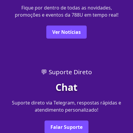
Fique por dentro de todas as novidades,
promoções e eventos da 788U em tempo real!
Ver Notícias
💬 Suporte Direto
Chat
Suporte direto via Telegram, respostas rápidas e
atendimento personalizado!
Falar Suporte