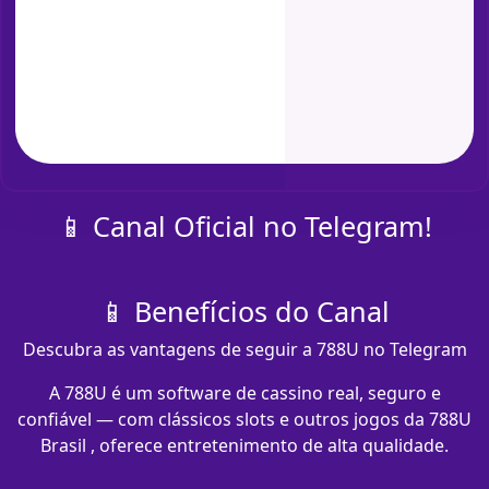
📱 Canal Oficial no Telegram!
📱 Benefícios do Canal
Descubra as vantagens de seguir a 788U no Telegram
A 788U é um software de cassino real, seguro e
confiável — com clássicos slots e outros jogos da 788U
Brasil , oferece entretenimento de alta qualidade.