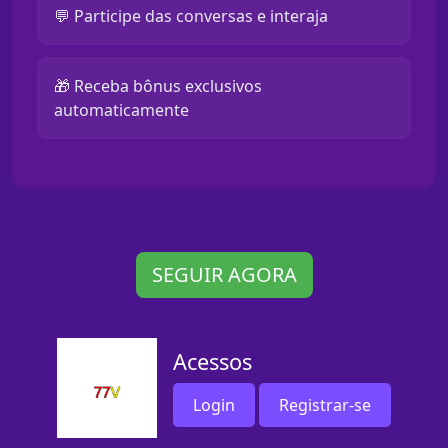
💬 Participe das conversas e interaja
🎁 Receba bônus exclusivos
automaticamente
SEGUIR AGORA
Acessos
Login
Registrar-se