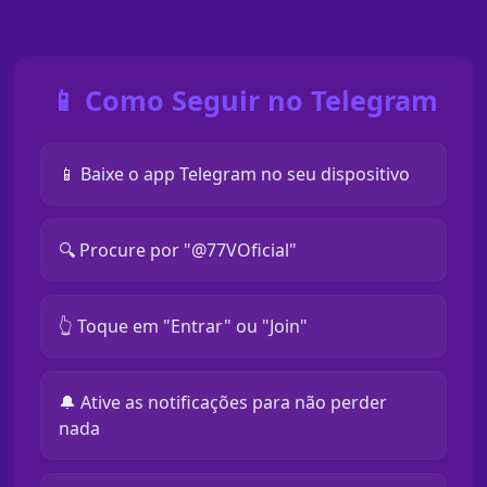
📱 Como Seguir no Telegram
📱 Baixe o app Telegram no seu dispositivo
🔍 Procure por "@77VOficial"
👆 Toque em "Entrar" ou "Join"
🔔 Ative as notificações para não perder
nada