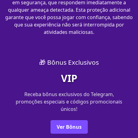
em segurança, que respondem imediatamente a
qualquer ameaça detectada. Esta proteção adicional
garante que você possa jogar com confiança, sabendo
que sua experiência não será interrompida por
atividades maliciosas.
🎁 Bônus Exclusivos
VIP
Receba bônus exclusivos do Telegram,
promoções especiais e códigos promocionais
únicos!
Ver Bônus