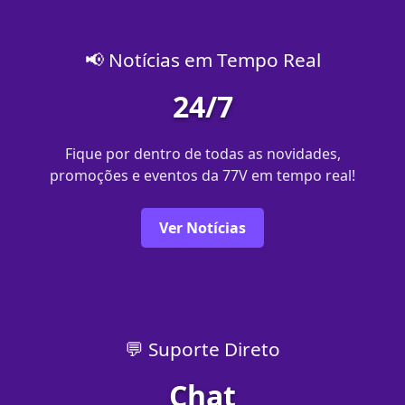
📢 Notícias em Tempo Real
24/7
Fique por dentro de todas as novidades,
promoções e eventos da 77V em tempo real!
Ver Notícias
💬 Suporte Direto
Chat