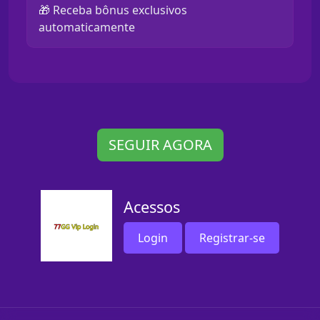
🎁 Receba bônus exclusivos
automaticamente
SEGUIR AGORA
Acessos
Login
Registrar-se