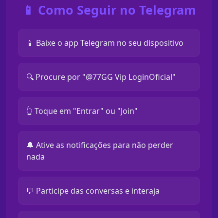
📱 Como Seguir no Telegram
📱 Baixe o app Telegram no seu dispositivo
🔍 Procure por "@77GG Vip LoginOficial"
👆 Toque em "Entrar" ou "Join"
🔔 Ative as notificações para não perder
nada
💬 Participe das conversas e interaja