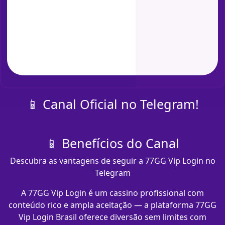
📱 Canal Oficial no Telegram!
📱 Benefícios do Canal
Descubra as vantagens de seguir a 77GG Vip Login no
Telegram
A 77GG Vip Login é um cassino profissional com
conteúdo rico e ampla aceitação — a plataforma 77GG
Vip Login Brasil oferece diversão sem limites com