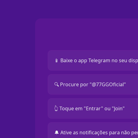
📱 Baixe o app Telegram no seu disp
🔍 Procure por "@77GGOficial"
👆 Toque em "Entrar" ou "Join"
🔔 Ative as notificações para não p