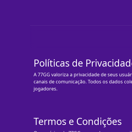
Políticas de Privacida
A 77GG valoriza a privacidade de seus usu
canais de comunicação. Todos os dados cole
jogadores.
Termos e Condições