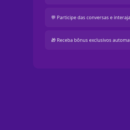
💬 Participe das conversas e interaj
🎁 Receba bônus exclusivos autom