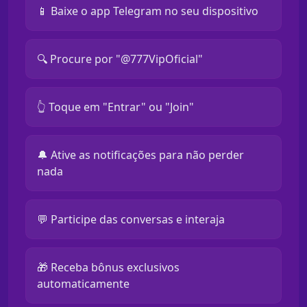
📱 Baixe o app Telegram no seu dispositivo
🔍 Procure por "@777VipOficial"
👆 Toque em "Entrar" ou "Join"
🔔 Ative as notificações para não perder
nada
💬 Participe das conversas e interaja
🎁 Receba bônus exclusivos
automaticamente