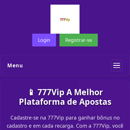
Login
Registrar-se
Menu
📱 777Vip A Melhor
Plataforma de Apostas
Cadastre-se na 777Vip para ganhar bônus no
cadastro e em cada recarga. Com a 777Vip, você