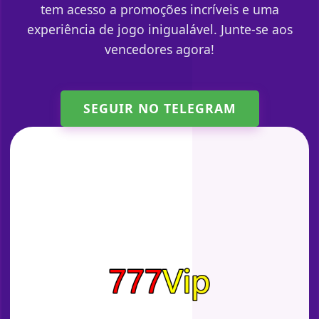
tem acesso a promoções incríveis e uma
experiência de jogo inigualável. Junte-se aos
vencedores agora!
SEGUIR NO TELEGRAM