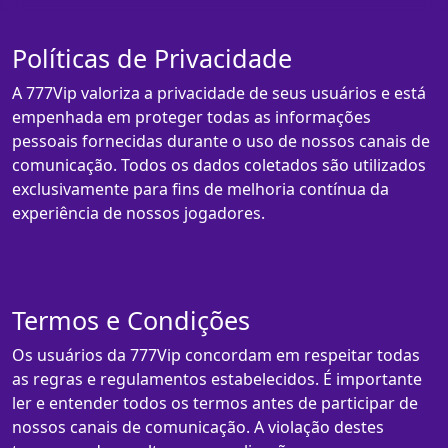
Políticas de Privacidade
A 777Vip valoriza a privacidade de seus usuários e está
empenhada em proteger todas as informações
pessoais fornecidas durante o uso de nossos canais de
comunicação. Todos os dados coletados são utilizados
exclusivamente para fins de melhoria contínua da
experiência de nossos jogadores.
Termos e Condições
Os usuários da 777Vip concordam em respeitar todas
as regras e regulamentos estabelecidos. É importante
ler e entender todos os termos antes de participar de
nossos canais de comunicação. A violação destes