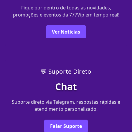
Fique por dentro de todas as novidades,
promoções e eventos da 777Vip em tempo real!
Ver Notícias
💬 Suporte Direto
Chat
Suporte direto via Telegram, respostas rápidas e
atendimento personalizado!
Falar Suporte