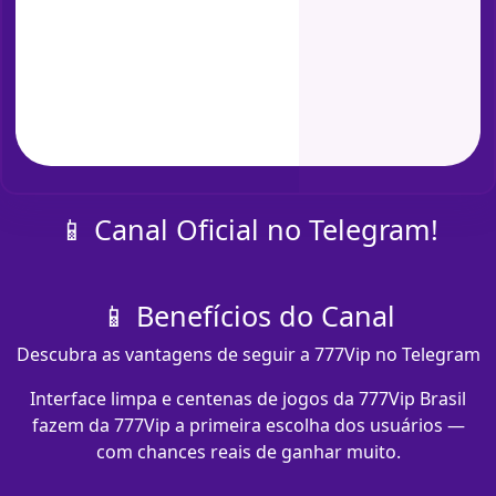
📱 Canal Oficial no Telegram!
📱 Benefícios do Canal
Descubra as vantagens de seguir a 777Vip no Telegram
Interface limpa e centenas de jogos da 777Vip Brasil
fazem da 777Vip a primeira escolha dos usuários —
com chances reais de ganhar muito.