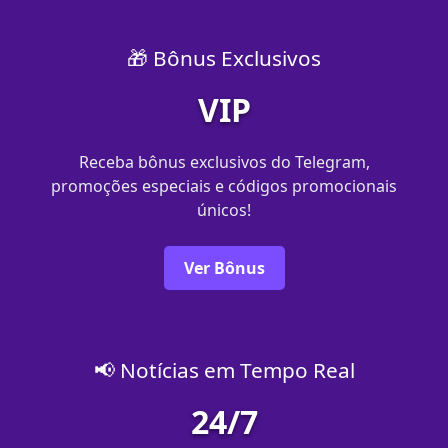
🎁 Bônus Exclusivos
VIP
Receba bônus exclusivos do Telegram,
promoções especiais e códigos promocionais
únicos!
Ver Bônus
📢 Notícias em Tempo Real
24/7