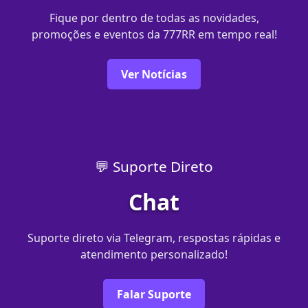
Fique por dentro de todas as novidades,
promoções e eventos da 777RR em tempo real!
Ver Notícias
💬 Suporte Direto
Chat
Suporte direto via Telegram, respostas rápidas e
atendimento personalizado!
Falar Suporte