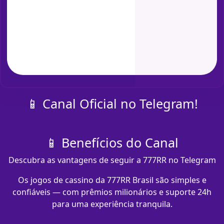
📱 Canal Oficial no Telegram!
📱 Benefícios do Canal
Descubra as vantagens de seguir a 777RR no Telegram
Os jogos de cassino da 777RR Brasil são simples e
confiáveis — com prêmios milionários e suporte 24h
para uma experiência tranquila.