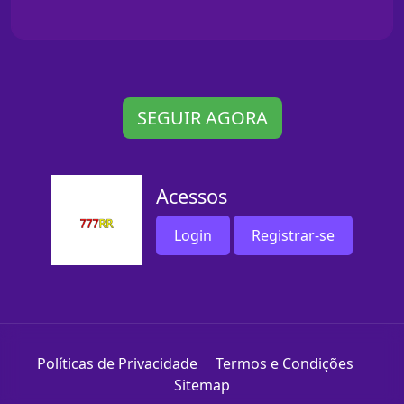
SEGUIR AGORA
Acessos
Login
Registrar-se
Políticas de Privacidade
Termos e Condições
Sitemap