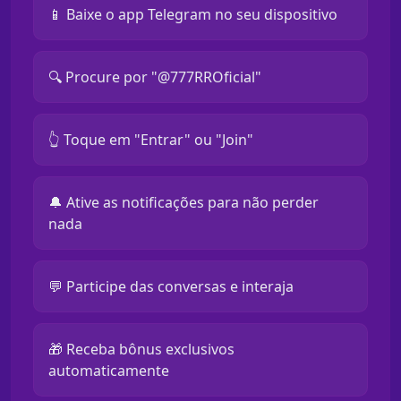
📱 Baixe o app Telegram no seu dispositivo
🔍 Procure por "@777RROficial"
👆 Toque em "Entrar" ou "Join"
🔔 Ative as notificações para não perder
nada
💬 Participe das conversas e interaja
🎁 Receba bônus exclusivos
automaticamente