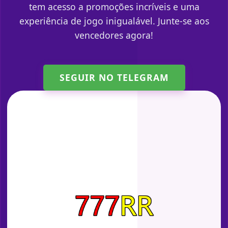
tem acesso a promoções incríveis e uma
experiência de jogo inigualável. Junte-se aos
vencedores agora!
SEGUIR NO TELEGRAM