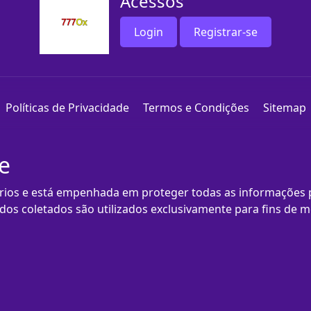
Acessos
Login
Registrar-se
Políticas de Privacidade
Termos e Condições
Sitemap
de
ários e está empenhada em proteger todas as informações 
os coletados são utilizados exclusivamente para fins de m