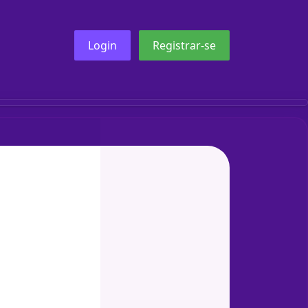
Login
Registrar-se