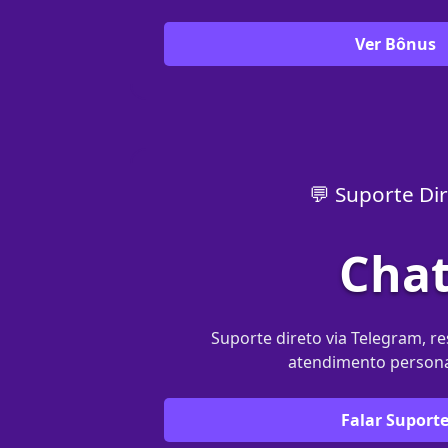
Ver Bônus
💬 Suporte Di
Cha
Suporte direto via Telegram, r
atendimento persona
Falar Suport