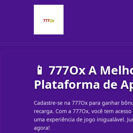
📱 777Ox A Melh
Plataforma de A
Cadastre-se na 777Ox para ganhar bônu
recarga. Com a 777Ox, você tem acesso 
uma experiência de jogo inigualável. J
agora!