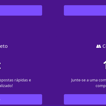
reto
👥 
t
espostas rápidas e
Junte-se a uma com
lizado!
compa
e