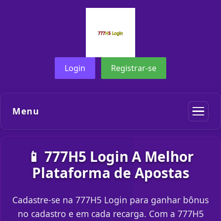
Login
Registrar-se
Menu
📱 777H5 Login A Melhor
Plataforma de Apostas
Cadastre-se na 777H5 Login para ganhar bônus
no cadastro e em cada recarga. Com a 777H5