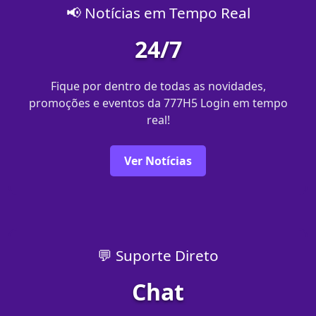
📢 Notícias em Tempo Real
24/7
Fique por dentro de todas as novidades,
promoções e eventos da 777H5 Login em tempo
real!
Ver Notícias
💬 Suporte Direto
Chat