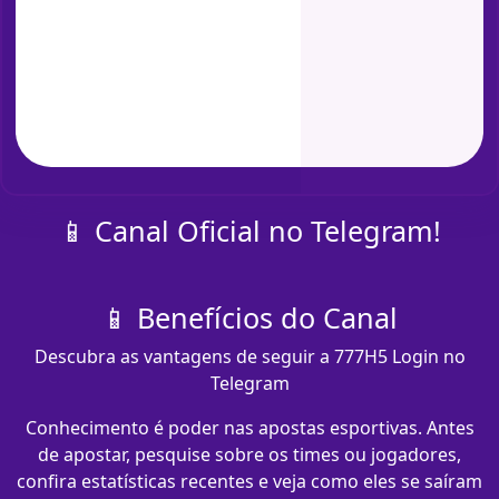
📱 Canal Oficial no Telegram!
📱 Benefícios do Canal
Descubra as vantagens de seguir a 777H5 Login no
Telegram
Conhecimento é poder nas apostas esportivas. Antes
de apostar, pesquise sobre os times ou jogadores,
confira estatísticas recentes e veja como eles se saíram