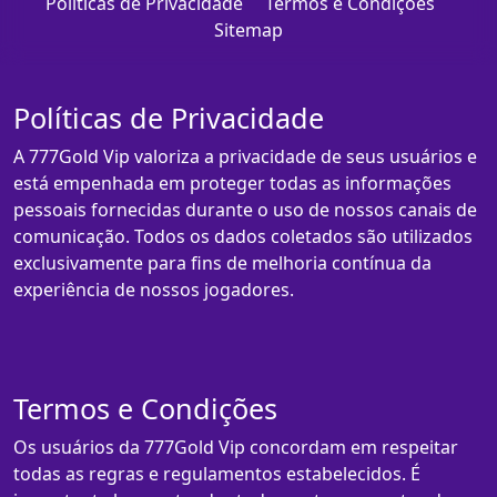
Políticas de Privacidade
Termos e Condições
Sitemap
Políticas de Privacidade
A 777Gold Vip valoriza a privacidade de seus usuários e
está empenhada em proteger todas as informações
pessoais fornecidas durante o uso de nossos canais de
comunicação. Todos os dados coletados são utilizados
exclusivamente para fins de melhoria contínua da
experiência de nossos jogadores.
Termos e Condições
Os usuários da 777Gold Vip concordam em respeitar
todas as regras e regulamentos estabelecidos. É