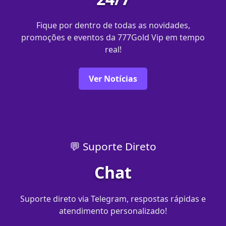
Fique por dentro de todas as novidades,
promoções e eventos da 777Gold Vip em tempo
real!
Ver Notícias
💬 Suporte Direto
Chat
Suporte direto via Telegram, respostas rápidas e
atendimento personalizado!