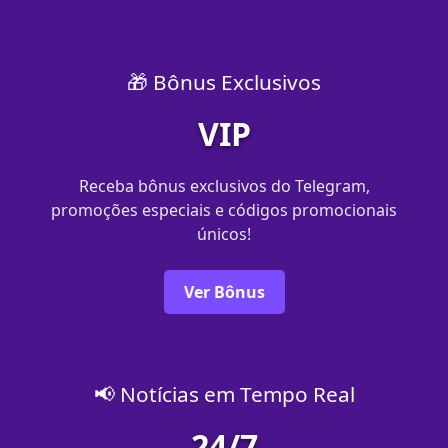
🎁 Bônus Exclusivos
VIP
Receba bônus exclusivos do Telegram,
promoções especiais e códigos promocionais
únicos!
Ver Bônus
📢 Notícias em Tempo Real
24/7