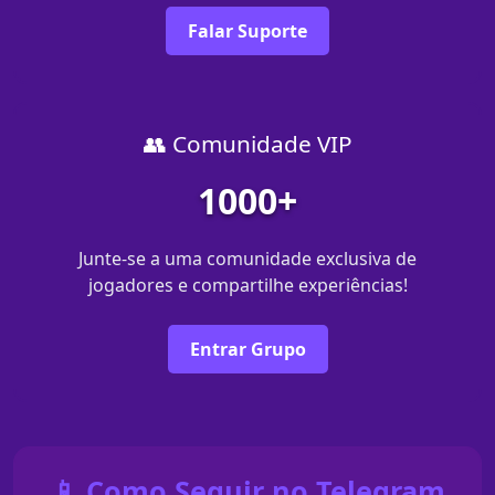
Falar Suporte
👥 Comunidade VIP
1000+
Junte-se a uma comunidade exclusiva de
jogadores e compartilhe experiências!
Entrar Grupo
📱 Como Seguir no Telegram