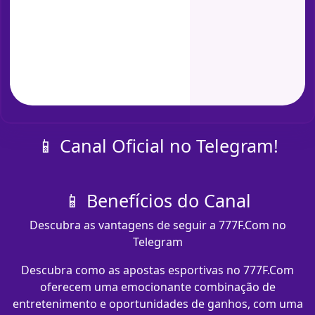
📱 Canal Oficial no Telegram!
📱 Benefícios do Canal
Descubra as vantagens de seguir a 777F.Com no
Telegram
Descubra como as apostas esportivas no 777F.Com
oferecem uma emocionante combinação de
entretenimento e oportunidades de ganhos, com uma