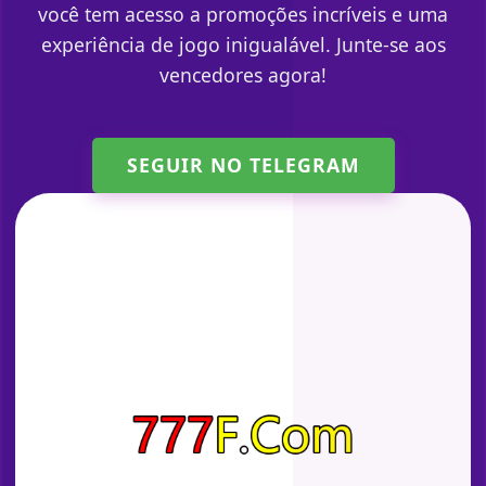
você tem acesso a promoções incríveis e uma
experiência de jogo inigualável. Junte-se aos
vencedores agora!
SEGUIR NO TELEGRAM