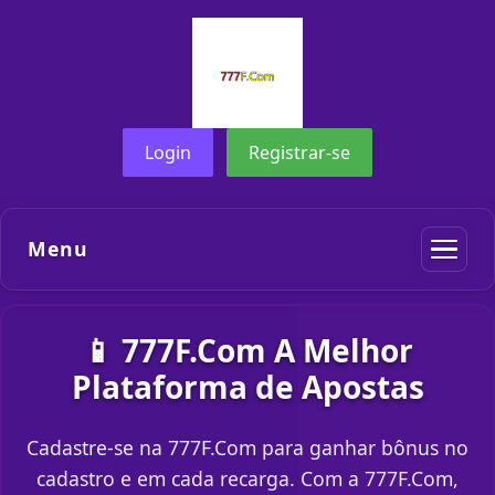
Login
Registrar-se
Menu
📱 777F.Com A Melhor
Plataforma de Apostas
Cadastre-se na 777F.Com para ganhar bônus no
cadastro e em cada recarga. Com a 777F.Com,