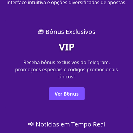
interface intuitiva e opções diversificadas de apostas.
🎁 Bônus Exclusivos
VIP
Receba bônus exclusivos do Telegram,
promoções especiais e códigos promocionais
únicos!
Ver Bônus
📢 Notícias em Tempo Real