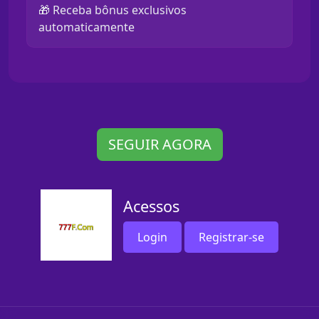
🎁 Receba bônus exclusivos
automaticamente
SEGUIR AGORA
Acessos
Login
Registrar-se