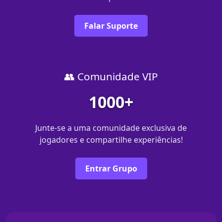
Falar Suporte
👥 Comunidade VIP
1000+
Junte-se a uma comunidade exclusiva de
jogadores e compartilhe experiências!
Entrar Grupo