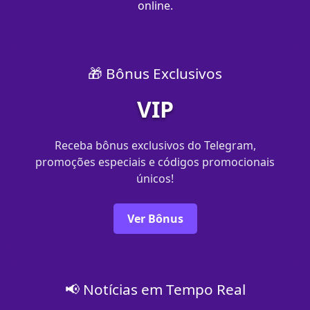
online.
🎁 Bônus Exclusivos
VIP
Receba bônus exclusivos do Telegram,
promoções especiais e códigos promocionais
únicos!
Ver Bônus
📢 Notícias em Tempo Real