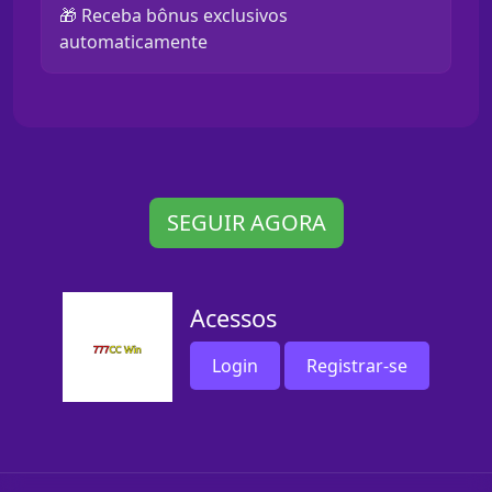
🎁 Receba bônus exclusivos
automaticamente
SEGUIR AGORA
Acessos
Login
Registrar-se