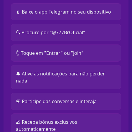
📱 Baixe o app Telegram no seu dispositivo
🔍 Procure por "@777BrOficial"
👆 Toque em "Entrar" ou "Join"
🔔 Ative as notificações para não perder
nada
💬 Participe das conversas e interaja
🎁 Receba bônus exclusivos
automaticamente