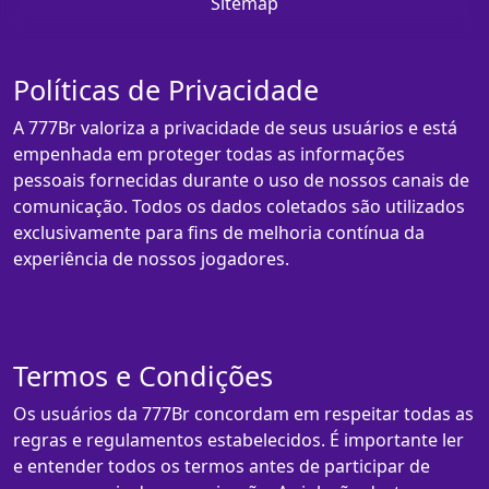
Sitemap
Políticas de Privacidade
A 777Br valoriza a privacidade de seus usuários e está
empenhada em proteger todas as informações
pessoais fornecidas durante o uso de nossos canais de
comunicação. Todos os dados coletados são utilizados
exclusivamente para fins de melhoria contínua da
experiência de nossos jogadores.
Termos e Condições
Os usuários da 777Br concordam em respeitar todas as
regras e regulamentos estabelecidos. É importante ler
e entender todos os termos antes de participar de