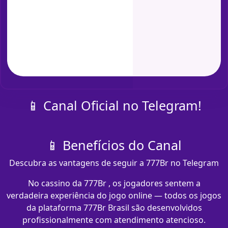
📱 Canal Oficial no Telegram!
📱 Benefícios do Canal
Descubra as vantagens de seguir a 777Br no Telegram
No cassino da 777Br , os jogadores sentem a
verdadeira experiência do jogo online — todos os jogos
da plataforma 777Br Brasil são desenvolvidos
profissionalmente com atendimento atencioso.