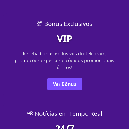
🎁 Bônus Exclusivos
VIP
Receba bônus exclusivos do Telegram,
promoções especiais e códigos promocionais
únicos!
Ver Bônus
📢 Notícias em Tempo Real
24/7