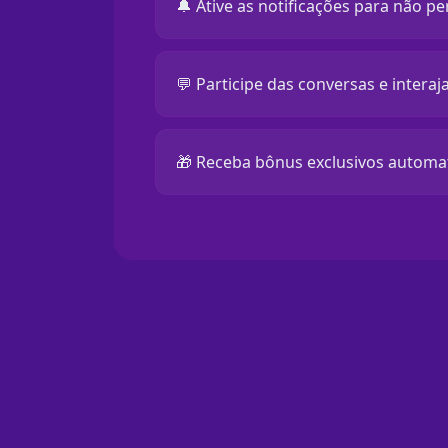
🔔 Ative as notificações para não p
💬 Participe das conversas e interaj
🎁 Receba bônus exclusivos autom