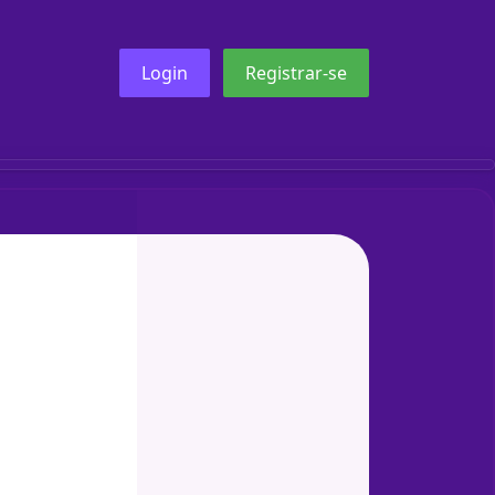
Login
Registrar-se