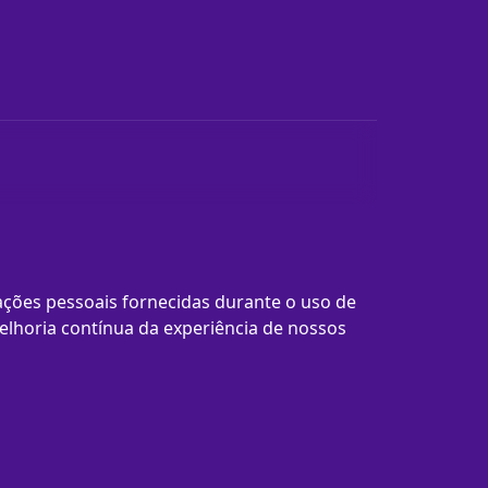
ações pessoais fornecidas durante o uso de
elhoria contínua da experiência de nossos