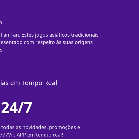
m
an Tan. Estes jogos asiáticos tradicionais
resentado com respeito às suas origens
s.
cias em Tempo Real
24/7
e todas as novidades, promoções e
7777Vip APP em tempo real!