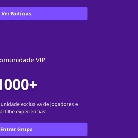
Ver Notícias
Comunidade VIP
1000+
unidade exclusiva de jogadores e
rtilhe experiências!
Entrar Grupo