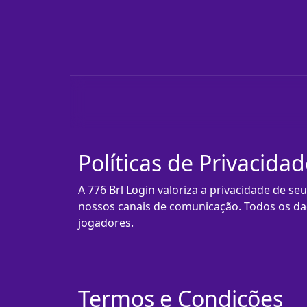
Políticas de Privacida
A 776 Brl Login valoriza a privacidade de 
nossos canais de comunicação. Todos os dad
jogadores.
Termos e Condições