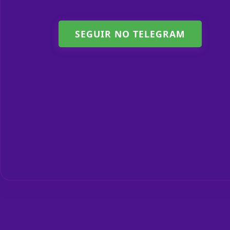
SEGUIR NO TELEGRAM