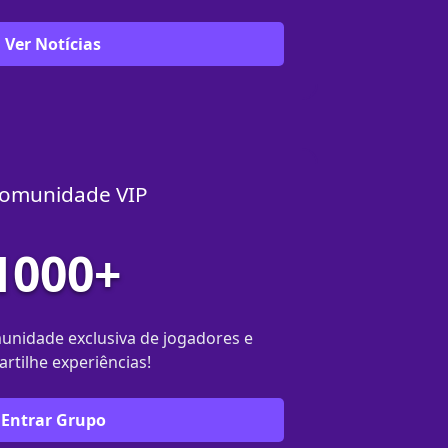
Ver Notícias
Comunidade VIP
1000+
unidade exclusiva de jogadores e
rtilhe experiências!
Entrar Grupo