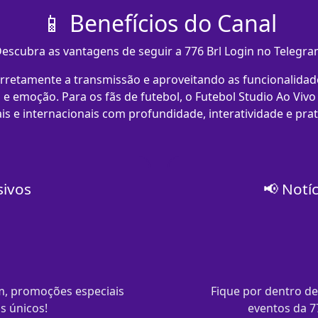
📱 Benefícios do Canal
escubra as vantagens de seguir a 776 Brl Login no Telegr
rretamente a transmissão e aproveitando as funcionalidades
e emoção. Para os fãs de futebol, o Futebol Studio Ao Viv
is e internacionais com profundidade, interatividade e prat
sivos
📢 Notí
m, promoções especiais
Fique por dentro d
s únicos!
eventos da 7