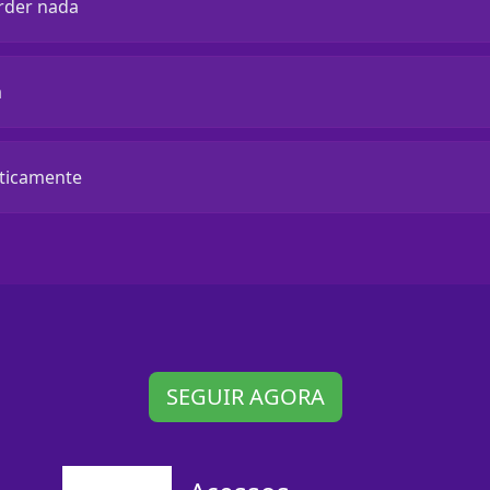
erder nada
a
aticamente
SEGUIR AGORA