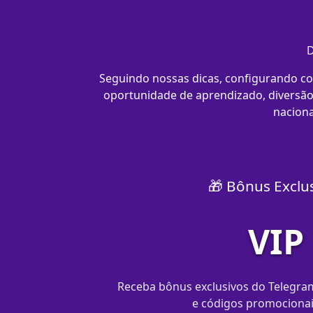
D
Seguindo nossas dicas, configurando co
oportunidade de aprendizado, diversão 
naciona
🎁 Bônus Exclu
VIP
Receba bônus exclusivos do Telegra
e códigos promocionai