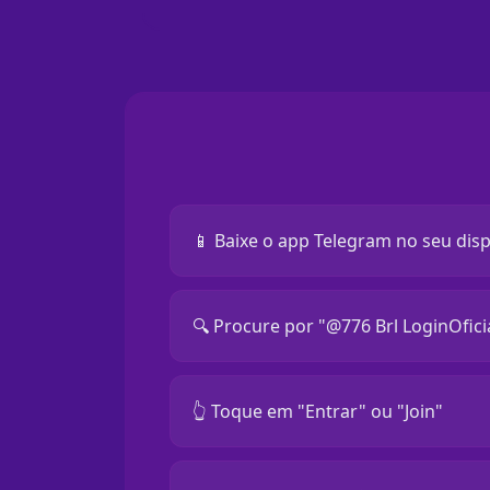
📱 Baixe o app Telegram no seu disp
🔍 Procure por "@776 Brl LoginOfici
👆 Toque em "Entrar" ou "Join"