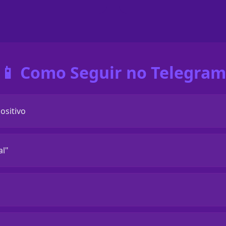
📱 Como Seguir no Telegram
ositivo
al"