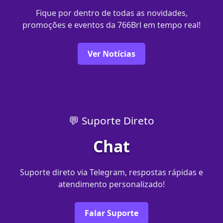
Fique por dentro de todas as novidades,
promoções e eventos da 766Brl em tempo real!
Ver Notícias
💬 Suporte Direto
Chat
Suporte direto via Telegram, respostas rápidas e
atendimento personalizado!
Falar Suporte