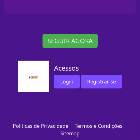
SEGUIR AGORA
Acessos
Login
Registrar-se
Políticas de Privacidade
Termos e Condições
Sitemap