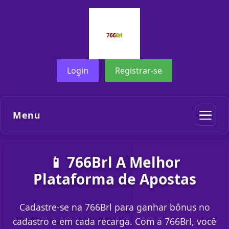
Login
Registrar-se
Menu
📱 766Brl A Melhor
Plataforma de Apostas
Cadastre-se na 766Brl para ganhar bônus no
cadastro e em cada recarga. Com a 766Brl, você