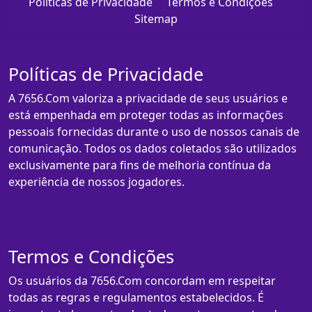
Políticas de Privacidade
Termos e Condições
Sitemap
Políticas de Privacidade
A 7656.Com valoriza a privacidade de seus usuários e
está empenhada em proteger todas as informações
pessoais fornecidas durante o uso de nossos canais de
comunicação. Todos os dados coletados são utilizados
exclusivamente para fins de melhoria contínua da
experiência de nossos jogadores.
Termos e Condições
Os usuários da 7656.Com concordam em respeitar
todas as regras e regulamentos estabelecidos. É