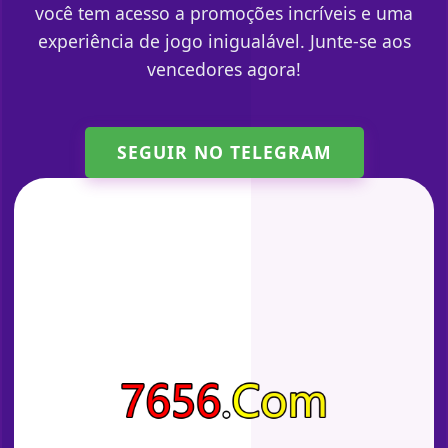
você tem acesso a promoções incríveis e uma
experiência de jogo inigualável. Junte-se aos
vencedores agora!
SEGUIR NO TELEGRAM