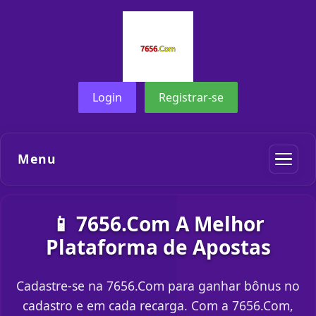
Login
Registrar-se
Menu
📱 7656.Com A Melhor
Plataforma de Apostas
Cadastre-se na 7656.Com para ganhar bônus no
cadastro e em cada recarga. Com a 7656.Com,