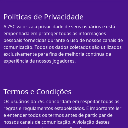
Políticas de Privacidade
A 75C valoriza a privacidade de seus usuários e está
empenhada em proteger todas as informações
pessoais fornecidas durante o uso de nossos canais de
comunicação. Todos os dados coletados são utilizados
exclusivamente para fins de melhoria contínua da
experiência de nossos jogadores.
Termos e Condições
Os usuários da 75C concordam em respeitar todas as
regras e regulamentos estabelecidos. É importante ler
e entender todos os termos antes de participar de
nossos canais de comunicação. A violação destes