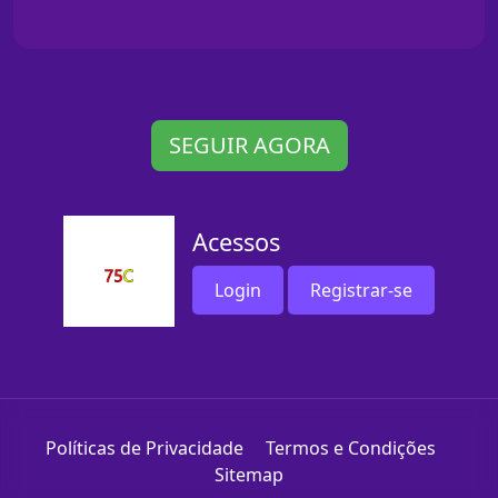
SEGUIR AGORA
Acessos
Login
Registrar-se
Políticas de Privacidade
Termos e Condições
Sitemap