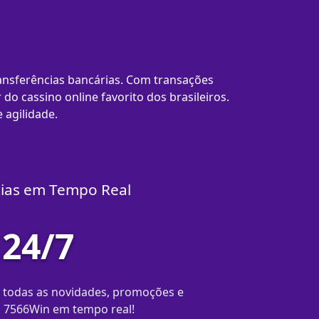
ransferências bancárias. Com transações
 cassino online favorito dos brasileiros.
 agilidade.
cias em Tempo Real
24/7
e todas as novidades, promoções e
 7566Win em tempo real!