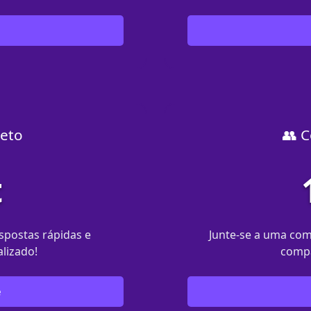
reto
👥 
t
espostas rápidas e
Junte-se a uma com
lizado!
compa
e