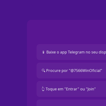
📱 Baixe o app Telegram no seu disp
🔍 Procure por "@7566WinOficial"
👆 Toque em "Entrar" ou "Join"