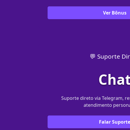
Ver Bônus
💬 Suporte Di
Cha
Suporte direto via Telegram, r
atendimento persona
Falar Suport