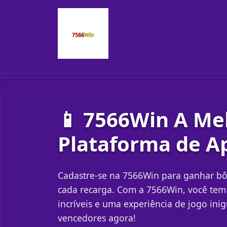
📱 7566Win A Me
Plataforma de A
Cadastre-se na 7566Win para ganhar bô
cada recarga. Com a 7566Win, você tem
incríveis e uma experiência de jogo inig
vencedores agora!