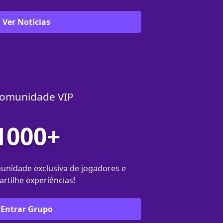
Ver Notícias
Comunidade VIP
1000+
unidade exclusiva de jogadores e
rtilhe experiências!
Entrar Grupo