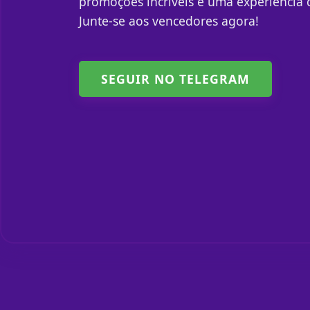
promoções incríveis e uma experiência d
Junte-se aos vencedores agora!
SEGUIR NO TELEGRAM