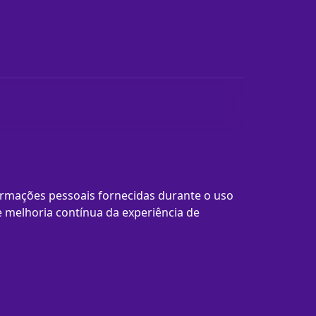
ormações pessoais fornecidas durante o uso
e melhoria contínua da experiência de