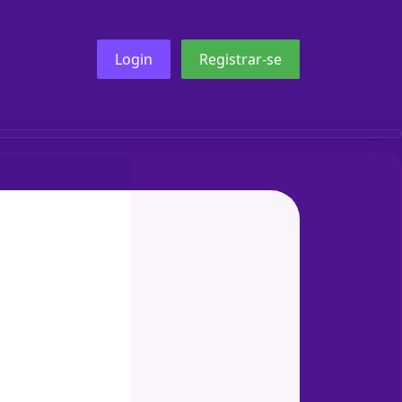
Login
Registrar-se