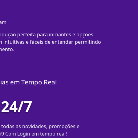
ram
dução perfeita para iniciantes e opções
intuitivas e fáceis de entender, permitindo
mento.
cias em Tempo Real
24/7
e todas as novidades, promoções e
59 Com Login em tempo real!