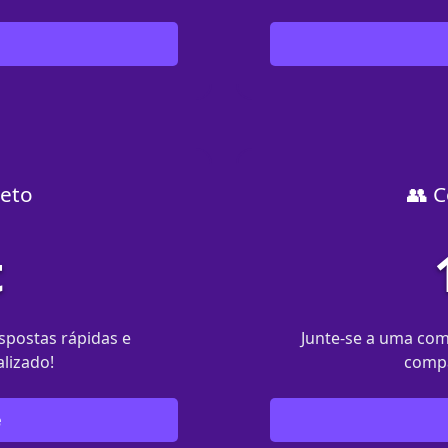
reto
👥 
t
espostas rápidas e
Junte-se a uma com
lizado!
compa
e