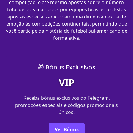
competição, e até mesmo apostas sobre o número
total de gols marcados por equipes brasileiras. Estas
apostas especiais adicionam uma dimensão extra de
emoção às competições continentais, permitindo que
você participe da história do futebol sul-americano de
forma ativa.
🎁 Bônus Exclusivos
VIP
Receba bônus exclusivos do Telegram,
promoções especiais e códigos promocionais
únicos!
Ver Bônus