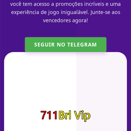
você tem acesso a promoções incríveis e uma
experiência de jogo inigualável. Junte-se aos
vencedores agora!
SEGUIR NO TELEGRAM