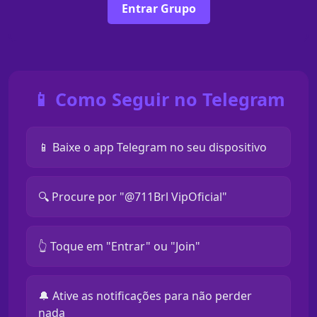
Entrar Grupo
📱 Como Seguir no Telegram
📱 Baixe o app Telegram no seu dispositivo
🔍 Procure por "@711Brl VipOficial"
👆 Toque em "Entrar" ou "Join"
🔔 Ative as notificações para não perder
nada