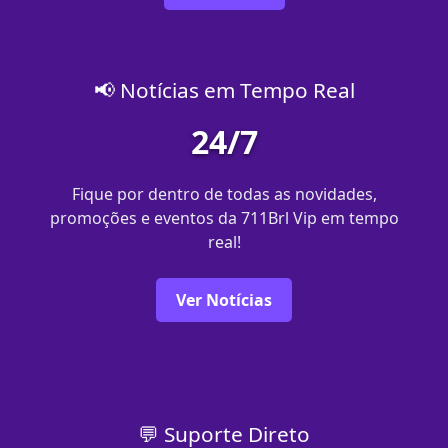
📢 Notícias em Tempo Real
24/7
Fique por dentro de todas as novidades,
promoções e eventos da 711Brl Vip em tempo
real!
Ver Notícias
💬 Suporte Direto