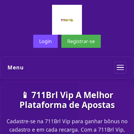
Login
Registrar-se
Menu
📱 711Brl Vip A Melhor
Plataforma de Apostas
Cadastre-se na 711Brl Vip para ganhar bônus no
cadastro e em cada recarga. Com a 711Brl Vip,