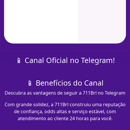
📱 Canal Oficial no Telegram!
📱 Benefícios do Canal
Descubra as vantagens de seguir a 711Brl no Telegram
Com grande solidez, a 711Brl construiu uma reputação
de confiança, odds altas e serviço estável, com
atendimento ao cliente 24 horas para você.