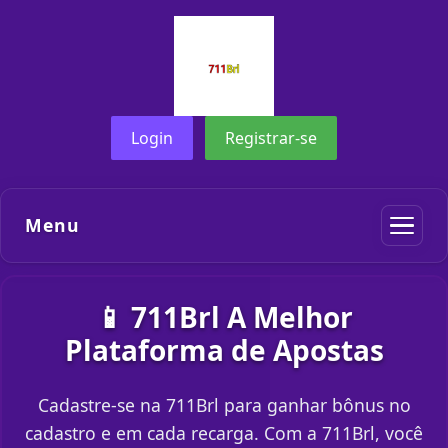
Login
Registrar-se
Menu
📱 711Brl A Melhor
Plataforma de Apostas
Cadastre-se na 711Brl para ganhar bônus no
cadastro e em cada recarga. Com a 711Brl, você