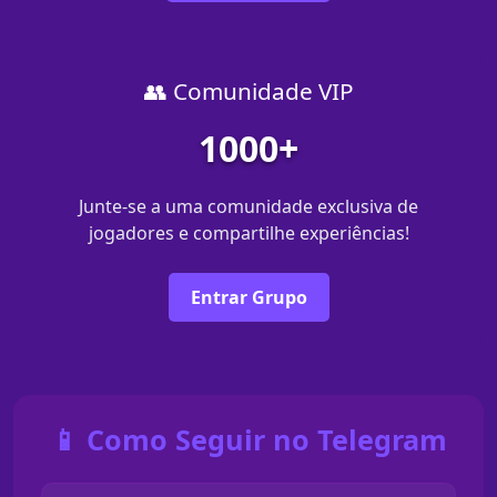
👥 Comunidade VIP
1000+
Junte-se a uma comunidade exclusiva de
jogadores e compartilhe experiências!
Entrar Grupo
📱 Como Seguir no Telegram