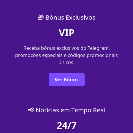
🎁 Bônus Exclusivos
VIP
Receba bônus exclusivos do Telegram,
promoções especiais e códigos promocionais
únicos!
Ver Bônus
📢 Notícias em Tempo Real
24/7