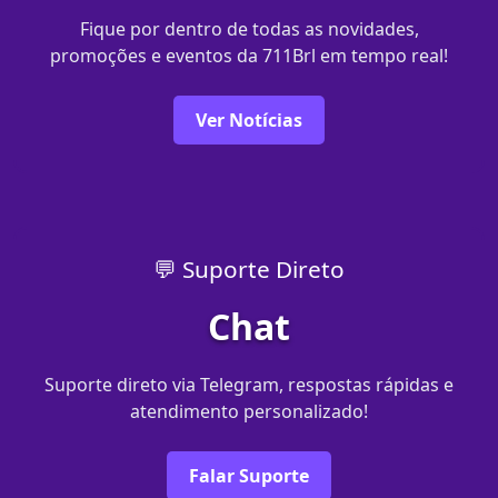
Fique por dentro de todas as novidades,
promoções e eventos da 711Brl em tempo real!
Ver Notícias
💬 Suporte Direto
Chat
Suporte direto via Telegram, respostas rápidas e
atendimento personalizado!
Falar Suporte