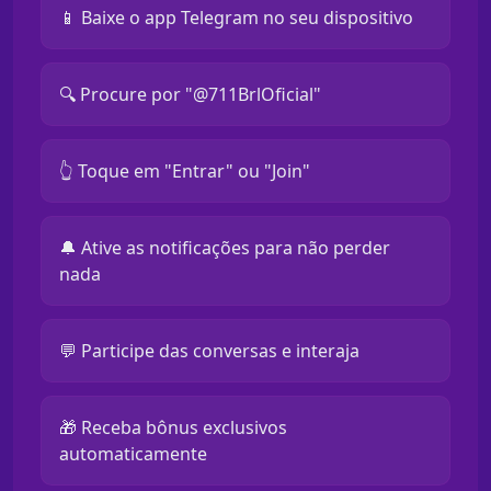
📱 Baixe o app Telegram no seu dispositivo
🔍 Procure por "@711BrlOficial"
👆 Toque em "Entrar" ou "Join"
🔔 Ative as notificações para não perder
nada
💬 Participe das conversas e interaja
🎁 Receba bônus exclusivos
automaticamente