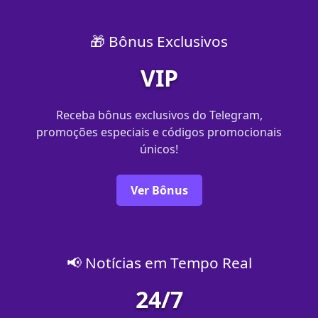
🎁 Bônus Exclusivos
VIP
Receba bônus exclusivos do Telegram,
promoções especiais e códigos promocionais
únicos!
Ver Bônus
📢 Notícias em Tempo Real
24/7