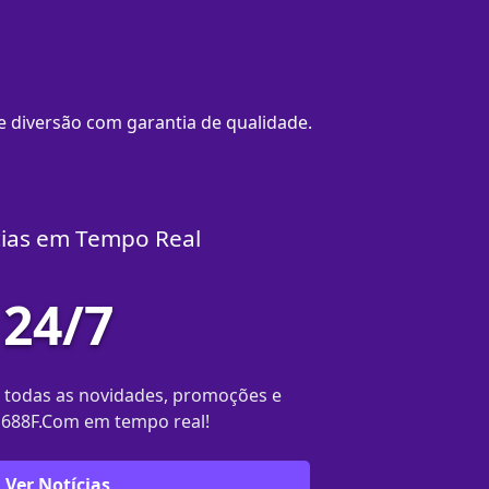
e diversão com garantia de qualidade.
cias em Tempo Real
24/7
e todas as novidades, promoções e
 688F.Com em tempo real!
Ver Notícias