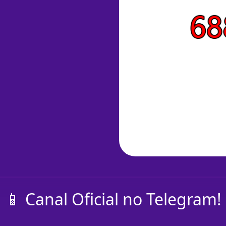
📱 Canal Oficial no Telegram!