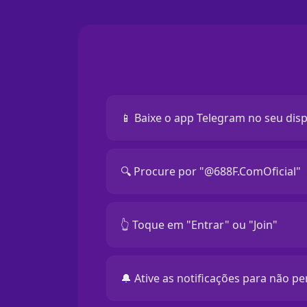
📱 Baixe o app Telegram no seu disp
🔍 Procure por "@688F.ComOficial"
👆 Toque em "Entrar" ou "Join"
🔔 Ative as notificações para não p