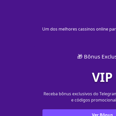
Um dos melhores cassinos online para
🎁 Bônus Exclu
VIP
Receba bônus exclusivos do Telegra
e códigos promocionai
Ver Bônus