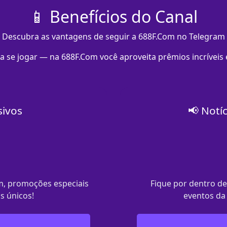
📱 Benefícios do Canal
Descubra as vantagens de seguir a 688F.Com no Telegram
 se jogar — na 688F.Com você aproveita prêmios incríveis 
sivos
📢 Notí
m, promoções especiais
Fique por dentro d
s únicos!
eventos da