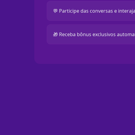
💬 Participe das conversas e interaj
🎁 Receba bônus exclusivos autom