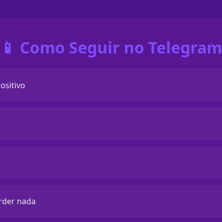
📱 Como Seguir no Telegram
ositivo
erder nada