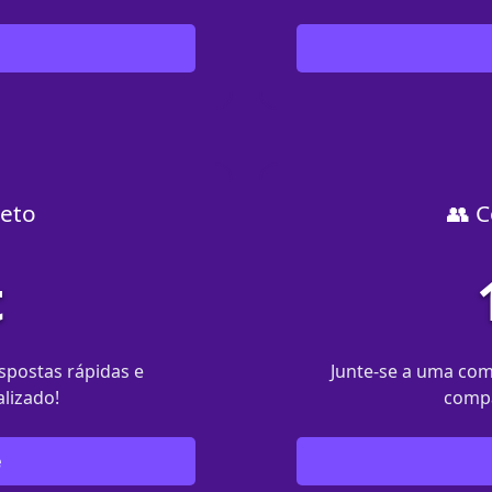
reto
👥 
t
espostas rápidas e
Junte-se a uma com
lizado!
compa
e