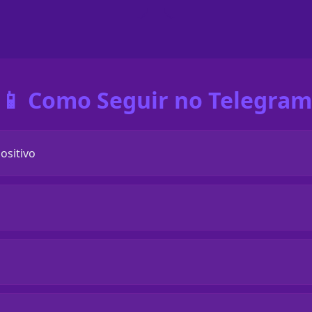
📱 Como Seguir no Telegram
ositivo