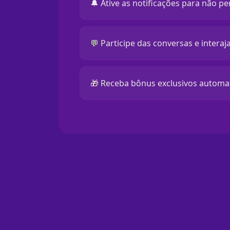
🔔 Ative as notificações para não p
💬 Participe das conversas e interaj
🎁 Receba bônus exclusivos autom