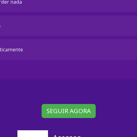
erder nada
a
aticamente
SEGUIR AGORA