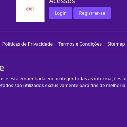
Acessos
Login
Registrar-se
Políticas de Privacidade
Termos e Condições
Sitemap
de
rios e está empenhada em proteger todas as informações p
tados são utilizados exclusivamente para fins de melhoria