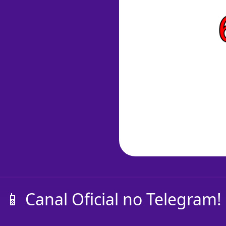
📱 Canal Oficial no Telegram!