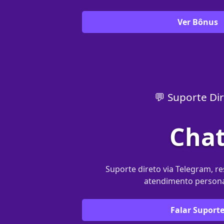
Ver Bônus
💬 Suporte Di
Cha
Suporte direto via Telegram, r
atendimento persona
Falar Suport