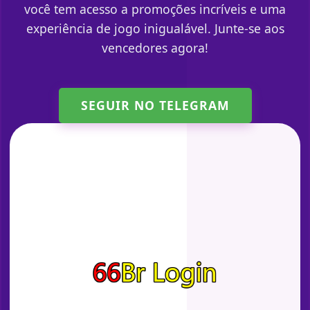
você tem acesso a promoções incríveis e uma
experiência de jogo inigualável. Junte-se aos
vencedores agora!
SEGUIR NO TELEGRAM