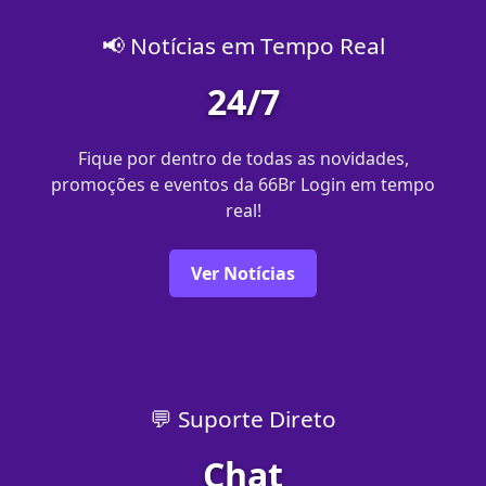
📢 Notícias em Tempo Real
24/7
Fique por dentro de todas as novidades,
promoções e eventos da 66Br Login em tempo
real!
Ver Notícias
💬 Suporte Direto
Chat