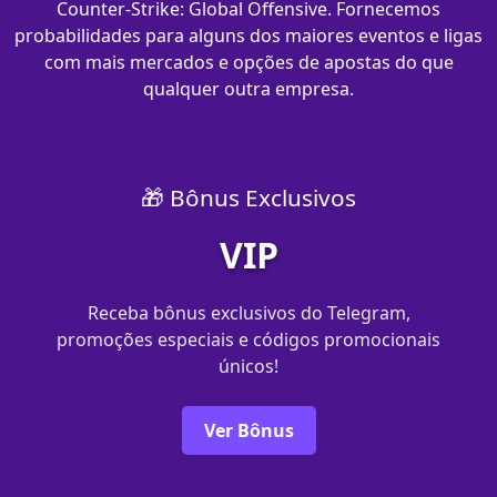
Counter-Strike: Global Offensive. Fornecemos
probabilidades para alguns dos maiores eventos e ligas
com mais mercados e opções de apostas do que
qualquer outra empresa.
🎁 Bônus Exclusivos
VIP
Receba bônus exclusivos do Telegram,
promoções especiais e códigos promocionais
únicos!
Ver Bônus