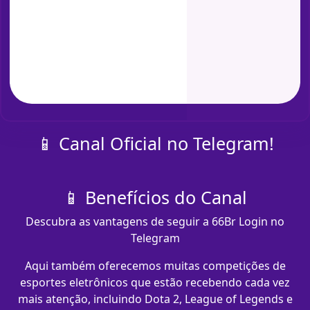
📱 Canal Oficial no Telegram!
📱 Benefícios do Canal
Descubra as vantagens de seguir a 66Br Login no
Telegram
Aqui também oferecemos muitas competições de
esportes eletrônicos que estão recebendo cada vez
mais atenção, incluindo Dota 2, League of Legends e