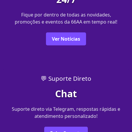
Fique por dentro de todas as novidades,
promoções e eventos da 66AA em tempo real!
Ver Notícias
💬 Suporte Direto
Chat
Suporte direto via Telegram, respostas rápidas e
atendimento personalizado!