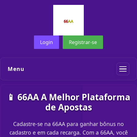
Login
Registrar-se
Menu
📱 66AA A Melhor Plataforma
de Apostas
Cadastre-se na 66AA para ganhar bônus no
cadastro e em cada recarga. Com a 66AA, você