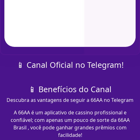
📱 Canal Oficial no Telegram!
📱 Benefícios do Canal
Descubra as vantagens de seguir a 66AA no Telegram
A 66AA é um aplicativo de cassino profissional e
confiável; com apenas um pouco de sorte da 66AA
Brasil , você pode ganhar grandes prêmios com
facilidade!