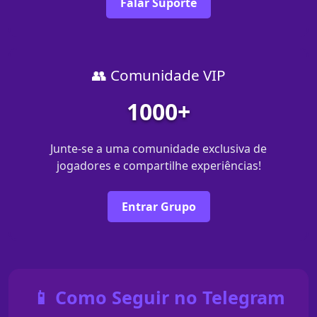
Falar Suporte
👥 Comunidade VIP
1000+
Junte-se a uma comunidade exclusiva de
jogadores e compartilhe experiências!
Entrar Grupo
📱 Como Seguir no Telegram