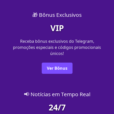
🎁 Bônus Exclusivos
VIP
Receba bônus exclusivos do Telegram,
promoções especiais e códigos promocionais
únicos!
Ver Bônus
📢 Notícias em Tempo Real
24/7