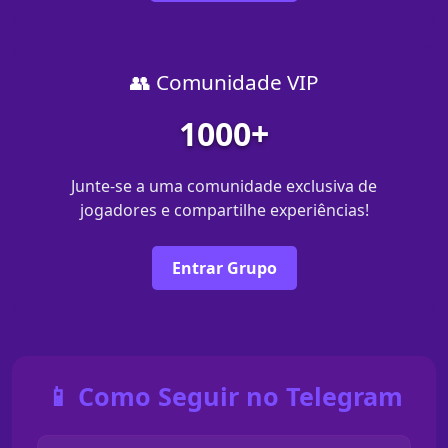
👥 Comunidade VIP
1000+
Junte-se a uma comunidade exclusiva de
jogadores e compartilhe experiências!
Entrar Grupo
📱 Como Seguir no Telegram