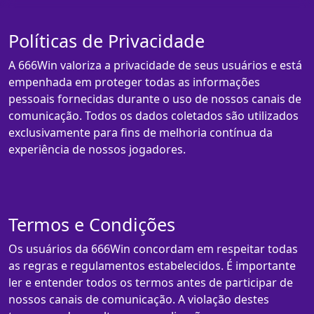
Políticas de Privacidade
A 666Win valoriza a privacidade de seus usuários e está
empenhada em proteger todas as informações
pessoais fornecidas durante o uso de nossos canais de
comunicação. Todos os dados coletados são utilizados
exclusivamente para fins de melhoria contínua da
experiência de nossos jogadores.
Termos e Condições
Os usuários da 666Win concordam em respeitar todas
as regras e regulamentos estabelecidos. É importante
ler e entender todos os termos antes de participar de
nossos canais de comunicação. A violação destes