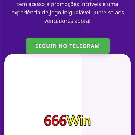
tem acesso a promoções incríveis e uma
experiência de jogo inigualável. Junte-se aos
vencedores agora!
SEGUIR NO TELEGRAM