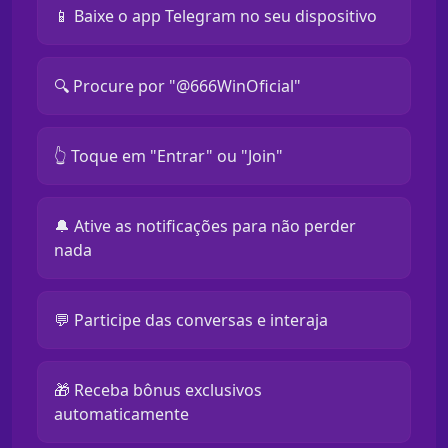
📱 Baixe o app Telegram no seu dispositivo
🔍 Procure por "@666WinOficial"
👆 Toque em "Entrar" ou "Join"
🔔 Ative as notificações para não perder
nada
💬 Participe das conversas e interaja
🎁 Receba bônus exclusivos
automaticamente