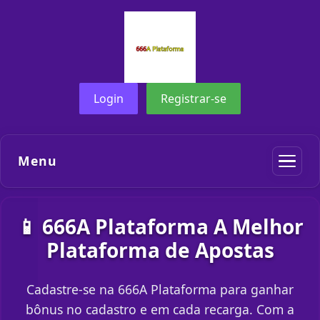
Login
Registrar-se
Menu
📱 666A Plataforma A Melhor
Plataforma de Apostas
Cadastre-se na 666A Plataforma para ganhar
bônus no cadastro e em cada recarga. Com a