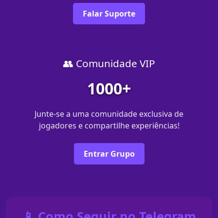
Falar Suporte
👥 Comunidade VIP
1000+
Junte-se a uma comunidade exclusiva de
jogadores e compartilhe experiências!
Entrar Grupo
📱 Como Seguir no Telegram