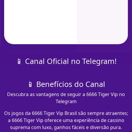
📱 Canal Oficial no Telegram!
📱 Benefícios do Canal
Descubra as vantagens de seguir a 6666 Tiger Vip no
Telegram
Os jogos da 6666 Tiger Vip Brasil são sempre atraentes;
a 6666 Tiger Vip oferece uma experiência de cassino
suprema com luxo, ganhos fáceis e diversão pura.