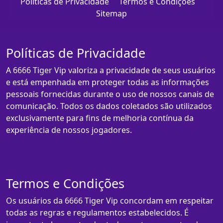
Políticas de Privacidade
Termos e Condições
Sitemap
Políticas de Privacidade
A 6666 Tiger Vip valoriza a privacidade de seus usuários
e está empenhada em proteger todas as informações
pessoais fornecidas durante o uso de nossos canais de
comunicação. Todos os dados coletados são utilizados
exclusivamente para fins de melhoria contínua da
experiência de nossos jogadores.
Termos e Condições
Os usuários da 6666 Tiger Vip concordam em respeitar
todas as regras e regulamentos estabelecidos. É