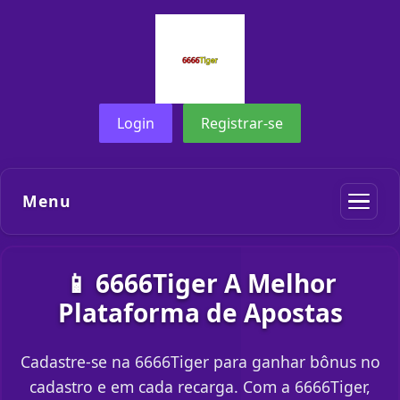
Login
Registrar-se
Menu
📱 6666Tiger A Melhor
Plataforma de Apostas
Cadastre-se na 6666Tiger para ganhar bônus no
cadastro e em cada recarga. Com a 6666Tiger,