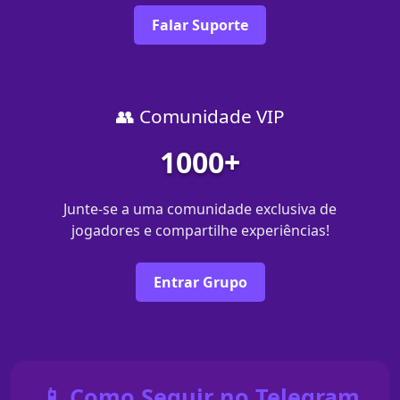
Falar Suporte
👥 Comunidade VIP
1000+
Junte-se a uma comunidade exclusiva de
jogadores e compartilhe experiências!
Entrar Grupo
📱 Como Seguir no Telegram