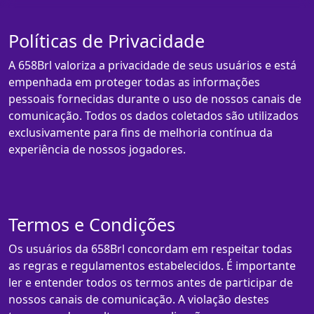
Políticas de Privacidade
A 658Brl valoriza a privacidade de seus usuários e está
empenhada em proteger todas as informações
pessoais fornecidas durante o uso de nossos canais de
comunicação. Todos os dados coletados são utilizados
exclusivamente para fins de melhoria contínua da
experiência de nossos jogadores.
Termos e Condições
Os usuários da 658Brl concordam em respeitar todas
as regras e regulamentos estabelecidos. É importante
ler e entender todos os termos antes de participar de
nossos canais de comunicação. A violação destes