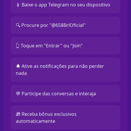
📱 Baixe o app Telegram no seu dispositivo
🔍 Procure por "@658BrlOficial"
👆 Toque em "Entrar" ou "Join"
🔔 Ative as notificações para não perder
nada
💬 Participe das conversas e interaja
🎁 Receba bônus exclusivos
automaticamente