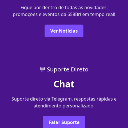
Fique por dentro de todas as novidades,
promoções e eventos da 658Brl em tempo real!
Ver Notícias
💬 Suporte Direto
Chat
Suporte direto via Telegram, respostas rápidas e
atendimento personalizado!
Falar Suporte