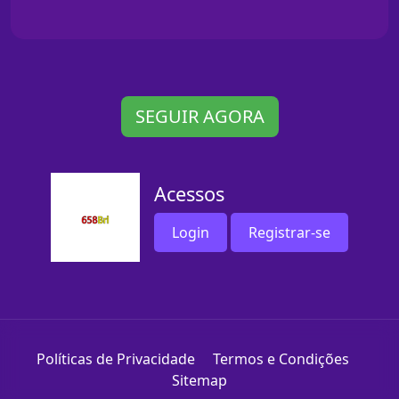
SEGUIR AGORA
Acessos
Login
Registrar-se
Políticas de Privacidade
Termos e Condições
Sitemap