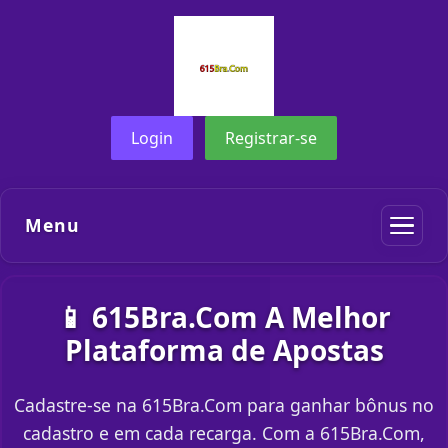
Login
Registrar-se
Menu
📱 615Bra.Com A Melhor
Plataforma de Apostas
Cadastre-se na 615Bra.Com para ganhar bônus no
cadastro e em cada recarga. Com a 615Bra.Com,