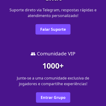
Suporte direto via Telegram, respostas rápidas e
atendimento personalizado!
Falar Suporte
👥 Comunidade VIP
1000+
Junte-se a uma comunidade exclusiva de
jogadores e compartilhe experiências!
Entrar Grupo