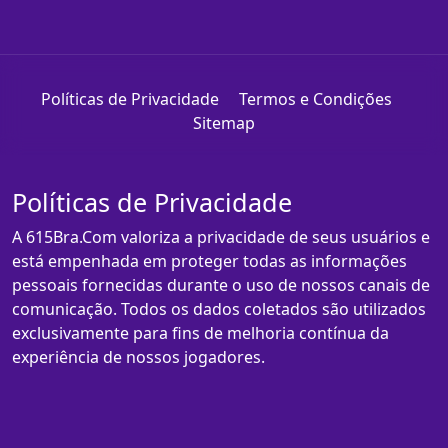
Políticas de Privacidade
Termos e Condições
Sitemap
Políticas de Privacidade
A 615Bra.Com valoriza a privacidade de seus usuários e
está empenhada em proteger todas as informações
pessoais fornecidas durante o uso de nossos canais de
comunicação. Todos os dados coletados são utilizados
exclusivamente para fins de melhoria contínua da
experiência de nossos jogadores.