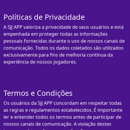
Políticas de Privacidade
A 5JJ APP valoriza a privacidade de seus usuários e está
empenhada em proteger todas as informações
pessoais fornecidas durante o uso de nossos canais de
comunicação. Todos os dados coletados são utilizados
exclusivamente para fins de melhoria contínua da
experiência de nossos jogadores.
Termos e Condições
Os usuários da 5JJ APP concordam em respeitar todas
as regras e regulamentos estabelecidos. É importante
ler e entender todos os termos antes de participar de
nossos canais de comunicação. A violação destes