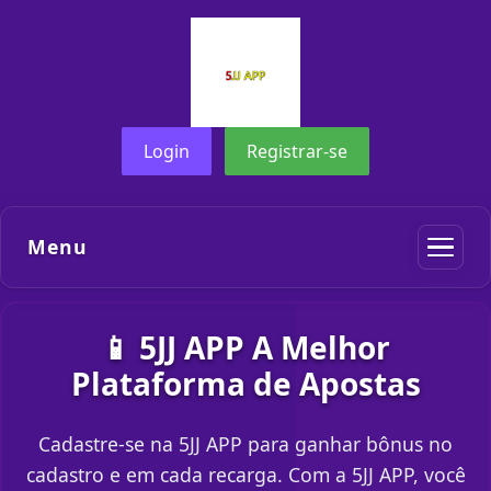
Login
Registrar-se
Menu
📱 5JJ APP A Melhor
Plataforma de Apostas
Cadastre-se na 5JJ APP para ganhar bônus no
cadastro e em cada recarga. Com a 5JJ APP, você