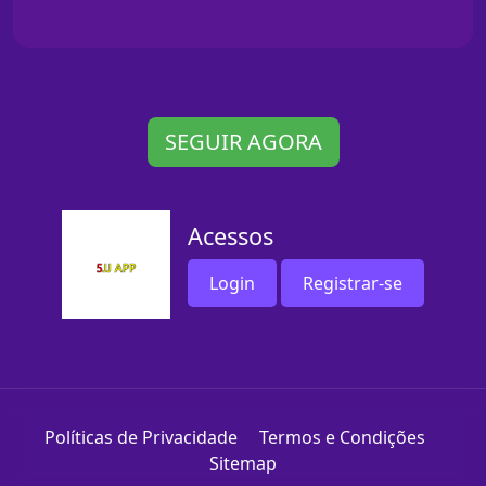
SEGUIR AGORA
Acessos
Login
Registrar-se
Políticas de Privacidade
Termos e Condições
Sitemap