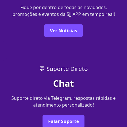
Fique por dentro de todas as novidades,
promoções e eventos da 5JJ APP em tempo real!
Ver Notícias
💬 Suporte Direto
Chat
Suporte direto via Telegram, respostas rápidas e
atendimento personalizado!
Falar Suporte