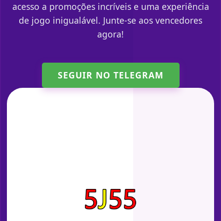
acesso a promoções incríveis e uma experiência
de jogo inigualável. Junte-se aos vencedores
agora!
SEGUIR NO TELEGRAM