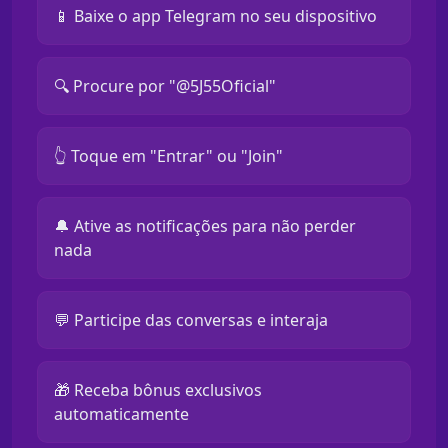
📱 Baixe o app Telegram no seu dispositivo
🔍 Procure por "@5J55Oficial"
👆 Toque em "Entrar" ou "Join"
🔔 Ative as notificações para não perder
nada
💬 Participe das conversas e interaja
🎁 Receba bônus exclusivos
automaticamente