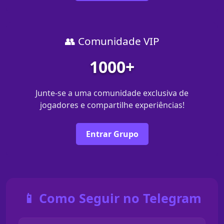
👥 Comunidade VIP
1000+
Junte-se a uma comunidade exclusiva de
jogadores e compartilhe experiências!
Entrar Grupo
📱 Como Seguir no Telegram