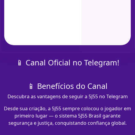
📱 Canal Oficial no Telegram!
📱 Benefícios do Canal
Descubra as vantagens de seguir a 5J55 no Telegram
Desde sua criação, a 5J55 sempre colocou o jogador em
primeiro lugar — o sistema 5J55 Brasil garante
segurança e justiça, conquistando confiança global.