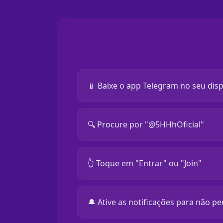
📱 Baixe o app Telegram no seu disp
🔍 Procure por "@5HHhOficial"
👆 Toque em "Entrar" ou "Join"
🔔 Ative as notificações para não p