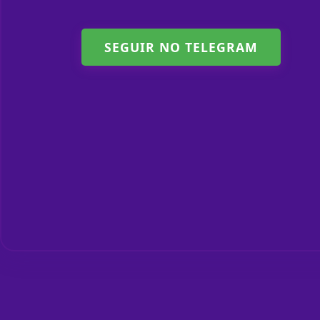
SEGUIR NO TELEGRAM