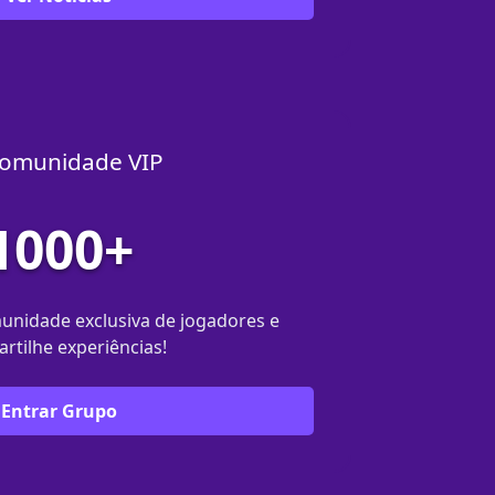
Comunidade VIP
1000+
unidade exclusiva de jogadores e
rtilhe experiências!
Entrar Grupo