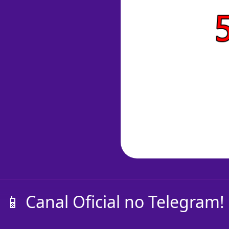
📱 Canal Oficial no Telegram!