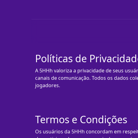
Políticas de Privacida
A 5HHh valoriza a privacidade de seus usu
canais de comunicação. Todos os dados cole
jogadores.
Termos e Condições
Os usuários da 5HHh concordam em respeita