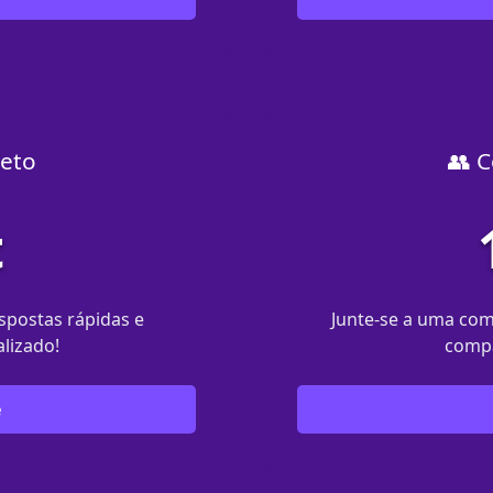
reto
👥 
t
espostas rápidas e
Junte-se a uma com
lizado!
compa
e