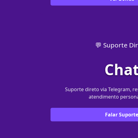
💬 Suporte Di
Cha
Suporte direto via Telegram, r
atendimento persona
Falar Suport