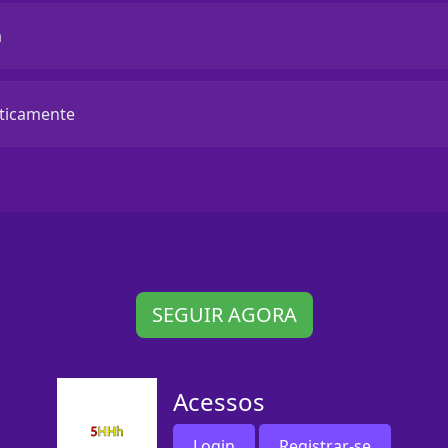
a
aticamente
SEGUIR AGORA
Acessos
Login
Registrar-se