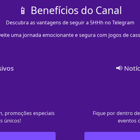
📱 Benefícios do Canal
Descubra as vantagens de seguir a 5HHh no Telegram
veite uma jornada emocionante e segura com jogos de cass
sivos
📢 Notí
m, promoções especiais
Fique por dentro d
s únicos!
eventos 