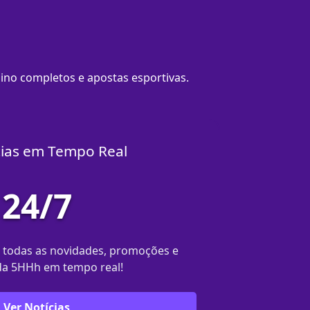
ino completos e apostas esportivas.
cias em Tempo Real
24/7
e todas as novidades, promoções e
da 5HHh em tempo real!
Ver Notícias