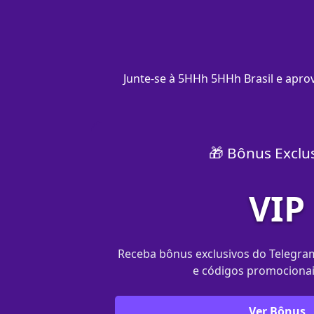
Junte-se à 5HHh 5HHh Brasil e apro
🎁 Bônus Exclu
VIP
Receba bônus exclusivos do Telegra
e códigos promocionai
Ver Bônus